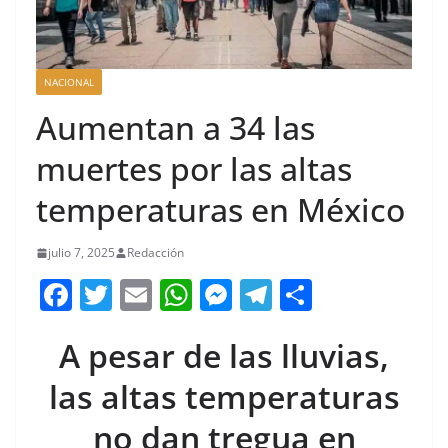
NACIONAL
Aumentan a 34 las
muertes por las altas
temperaturas en México
julio 7, 2025
Redacción
F
T
E
W
M
T
C
a
w
m
h
e
el
o
A pesar de las lluvias,
c
itt
ai
at
ss
e
m
e
er
l
s
e
gr
p
las altas temperaturas
b
A
n
a
ar
no dan tregua en