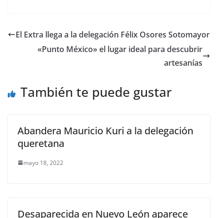
a
w
m
h
e
el
o
c
itt
ai
at
ss
e
m
e
er
l
s
e
gr
p
El Extra llega a la delegación Félix Osores Sotomayor
b
A
n
a
ar
«Punto México» el lugar ideal para descubrir
o
p
g
m
tir
artesanías
o
p
er
También te puede gustar
k
Abandera Mauricio Kuri a la delegación
queretana
mayo 18, 2022
Desaparecida en Nuevo León aparece