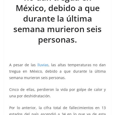
o
p
g
m
tir
México, debido a que
o
p
er
k
durante la última
semana murieron seis
personas.
A pesar de las
lluvias
, las altas temperaturas no dan
tregua en México, debido a que durante la última
semana murieron seis personas.
Cinco de ellas, perdieron la vida por golpe de calor y
una por deshidratación.
Por lo anterior, la cifra total de fallecimientos en 13
estados del país ascendió a 34 en lo que va de esta