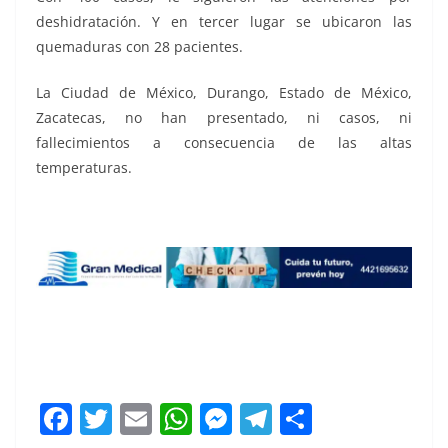
deshidratación. Y en tercer lugar se ubicaron las
quemaduras con 28 pacientes.
La Ciudad de México, Durango, Estado de México,
Zacatecas, no han presentado, ni casos, ni
fallecimientos a consecuencia de las altas
temperaturas.
las altas, las altas
F
T
E
W
M
T
C