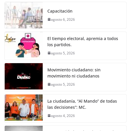
c
itt
ai
at
ss
e
m
k
e
er
l
s
e
gr
p
Capacitación
b
A
n
a
ar
agosto 6, 2026
o
p
g
m
tir
o
p
er
El tiempo electoral, apremia a todos
k
los partidos.
agosto 5, 2026
Movimiento ciudadano: sin
movimiento ni ciudadanos
agosto 5, 2026
La ciudadanía, “Al Mando” de todas
las decisiones”: MC.
agosto 4, 2026