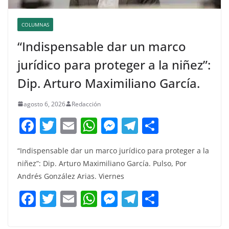
COLUMNAS
“Indispensable dar un marco
jurídico para proteger a la niñez”:
Dip. Arturo Maximiliano García.
agosto 6, 2026
Redacción
F
T
E
W
M
T
C
a
w
m
h
e
el
o
“Indispensable dar un marco jurídico para proteger a la
c
itt
ai
at
ss
e
m
niñez”: Dip. Arturo Maximiliano García. Pulso, Por
e
er
l
s
e
gr
p
Andrés González Arias. Viernes
b
A
n
a
ar
F
T
E
W
M
T
C
o
p
g
m
tir
a
w
m
h
e
el
o
o
p
er