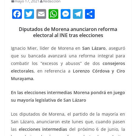
mayo 17, 2021
Redacción
F
T
E
W
M
T
C
a
w
m
h
e
el
o
Diputados de Morena anunciaron reforma
c
itt
ai
at
ss
e
m
electoral al INE tras elecciones
e
er
l
s
e
gr
p
Ignacio Mier, líder de Morena en
San Lázaro
, aseguró
b
A
n
a
ar
que su bancada avanzará una reforma integral para
o
p
g
m
tir
combatir los “excesos y abusos” de dos
consejeros
o
p
er
electorales
, en referencia a
Lorenzo Córdova y Ciro
k
Murayama.
En las elecciones intermedias Morena pondrá en juego
su mayoría legislativa de San Lázaro
Los diputados de Morena, el partido de la mayoría en
San Lázaro, anunciaron este lunes que, cuando pasen
las
elecciones intermedias
del próximo 6 de junio, la