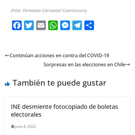
(Foto: Fernando Carranza/ Cuartoscuro)
F
T
E
W
M
T
C
a
w
m
h
e
el
o
c
itt
ai
at
ss
e
m
e
er
l
s
e
gr
p
Continúan acciones en contra del COVID-19
b
A
n
a
ar
Sorpresas en las elecciones en Chile
o
p
g
m
tir
o
p
er
También te puede gustar
k
INE desmiente fotocopiado de boletas
electorales
junio 4, 2022