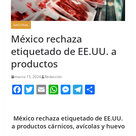
NACIONAL
México rechaza
etiquetado de EE.UU. a
productos
marzo 15, 2024
Redacción
F
T
E
W
M
T
C
a
w
m
h
e
el
o
c
itt
ai
at
ss
e
m
e
er
l
s
e
gr
p
México rechaza etiquetado de EE.UU.
b
A
n
a
ar
a productos cárnicos, avícolas y huevo