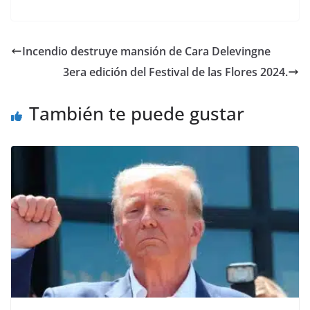
a
w
m
h
e
el
o
c
itt
ai
at
ss
e
m
e
er
l
s
e
gr
p
Incendio destruye mansión de Cara Delevingne
b
A
n
a
ar
3era edición del Festival de las Flores 2024.
o
p
g
m
tir
o
p
er
También te puede gustar
k