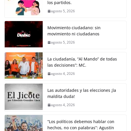
los partidos.
b
A
n
a
ar
agosto 5, 2026
o
p
g
m
tir
o
p
er
Movimiento ciudadano: sin
k
movimiento ni ciudadanos
agosto 5, 2026
La ciudadanía, “Al Mando” de todas
las decisiones”: MC.
agosto 4, 2026
Las autoridades y las elecciones ¡la
maldita duda!
agosto 4, 2026
“Los políticos debemos hablar con
hechos, no con palabras”: Agustín