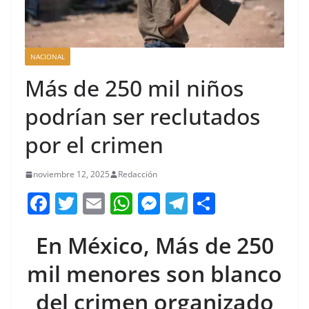
NACIONAL
Más de 250 mil niños
podrían ser reclutados
por el crimen
noviembre 12, 2025
Redacción
F
T
E
W
M
T
C
a
w
m
h
e
el
o
En México, Más de 250
c
itt
ai
at
ss
e
m
e
er
l
s
e
gr
p
mil menores son blanco
b
A
n
a
ar
del crimen organizado