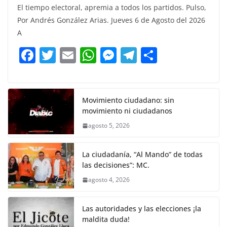
El tiempo electoral, apremia a todos los partidos. Pulso,
c
itt
ai
at
ss
e
m
Por Andrés González Arias. Jueves 6 de Agosto del 2026
e
er
l
s
e
gr
p
A
b
A
n
a
ar
F
T
E
W
M
T
C
o
p
g
m
tir
a
w
m
h
e
el
o
o
p
er
c
itt
ai
at
ss
e
m
k
e
er
l
s
e
gr
p
Movimiento ciudadano: sin
movimiento ni ciudadanos
b
A
n
a
ar
agosto 5, 2026
o
p
g
m
tir
o
p
er
La ciudadanía, “Al Mando” de todas
k
las decisiones”: MC.
agosto 4, 2026
Las autoridades y las elecciones ¡la
maldita duda!