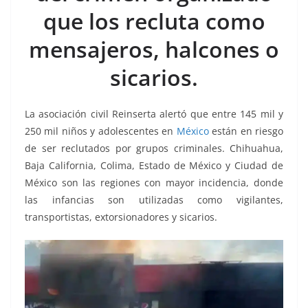
o
p
g
m
tir
que los recluta como
o
p
er
k
mensajeros, halcones o
sicarios.
La asociación civil Reinserta alertó que entre 145 mil y
250 mil niños y adolescentes en
México
están en riesgo
de ser reclutados por grupos criminales. Chihuahua,
Baja California, Colima, Estado de México y Ciudad de
México son las regiones con mayor incidencia, donde
las infancias son utilizadas como vigilantes,
transportistas, extorsionadores y sicarios.