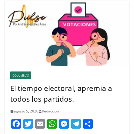
COLUMNAS
El tiempo electoral, apremia a
todos los partidos.
agosto 5, 2026
Redacción
F
T
E
W
M
T
C
a
w
m
h
e
el
o