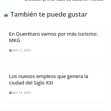
o
p
g
m
tir
o
p
er
También te puede gustar
k
En Querétaro vamos por más turismo:
MKG
abril 17, 2023
Los nuevos empleos que genera la
ciudad del Siglo XXI
abril 14, 2023