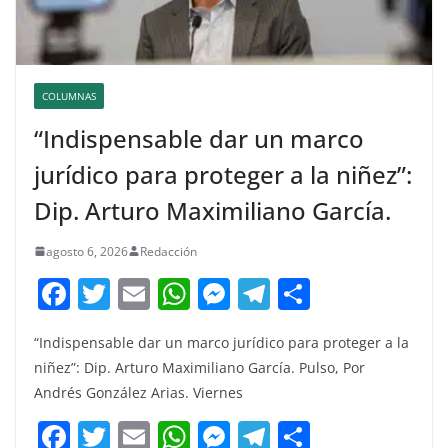
COLUMNAS
“Indispensable dar un marco
jurídico para proteger a la niñez”:
Dip. Arturo Maximiliano García.
agosto 6, 2026
Redacción
F
T
E
W
M
T
C
a
w
m
h
e
el
o
“Indispensable dar un marco jurídico para proteger a la
c
itt
ai
at
ss
e
m
niñez”: Dip. Arturo Maximiliano García. Pulso, Por
e
er
l
s
e
gr
p
Andrés González Arias. Viernes
b
A
n
a
ar
F
T
E
W
M
T
C