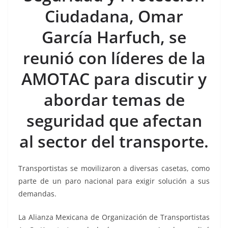
o
p
g
m
tir
Ciudadana, Omar
o
p
er
k
García Harfuch, se
reunió con líderes de la
AMOTAC para discutir y
abordar temas de
seguridad que afectan
al sector del transporte.
Transportistas se movilizaron a diversas casetas, como
parte de un paro nacional para exigir solución a sus
demandas.
La Alianza Mexicana de Organización de Transportistas