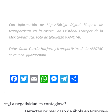
Con información de López-Dóriga Digital Bloqueo de
transportistas en la caseta San Cristóbal Ecatepec de la
México-Pachuca. Foto de @Guiesga y AMOTAC
Fotos Omar García Harfuch y transportistas de la AMOTAC
se reúnen. (@azucenau)
Líderes Líderes Líderes Líderes Líderes Líderes Líderes
F
T
E
W
M
T
C
a
w
m
h
e
el
o
c
itt
ai
at
ss
e
m
e
er
l
s
e
gr
p
¿La negatividad es contagiosa?
b
A
n
a
ar
Detectan primer caso de ébola en Francia