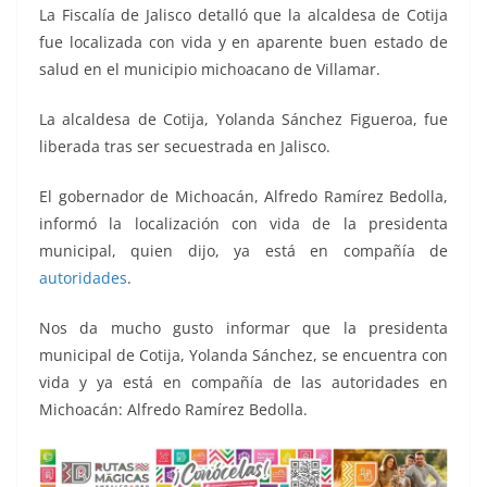
o
p
g
m
tir
La Fiscalía de Jalisco detalló que la alcaldesa de Cotija
o
p
er
fue localizada con vida y en aparente buen estado de
k
salud en el municipio michoacano de Villamar.
La alcaldesa de Cotija, Yolanda Sánchez Figueroa, fue
liberada tras ser secuestrada en Jalisco.
El gobernador de Michoacán, Alfredo Ramírez Bedolla,
informó la localización con vida de la presidenta
municipal, quien dijo, ya está en compañía de
autoridades
.
Nos da mucho gusto informar que la presidenta
municipal de Cotija, Yolanda Sánchez, se encuentra con
vida y ya está en compañía de las autoridades en
Michoacán: Alfredo Ramírez Bedolla.