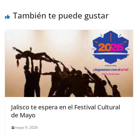
o
p
er
También te puede gustar
k
Jalisco te espera en el Festival Cultural
de Mayo
mayo 9, 2026