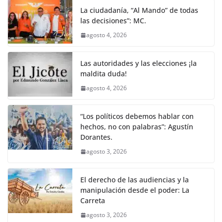
o
p
er
La ciudadanía, “Al Mando” de todas
k
las decisiones”: MC.
agosto 4, 2026
Las autoridades y las elecciones ¡la
maldita duda!
agosto 4, 2026
“Los políticos debemos hablar con
hechos, no con palabras”: Agustín
Dorantes.
agosto 3, 2026
El derecho de las audiencias y la
manipulación desde el poder: La
Carreta
agosto 3, 2026