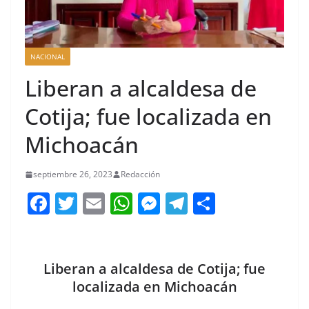
NACIONAL
Liberan a alcaldesa de
Cotija; fue localizada en
Michoacán
septiembre 26, 2023
Redacción
F
T
E
W
M
T
C
a
w
m
h
e
el
o
c
itt
ai
at
ss
e
m
e
er
l
s
e
gr
p
Liberan a alcaldesa de Cotija; fue
b
A
n
a
ar
localizada en Michoacán