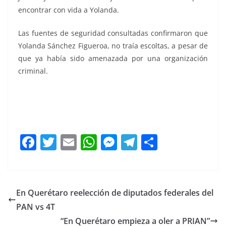
encontrar con vida a Yolanda.
Las fuentes de seguridad consultadas confirmaron que
Yolanda Sánchez Figueroa, no traía escoltas, a pesar de
que ya había sido amenazada por una organización
criminal.
Liberan Liberan Liberan
F
T
E
W
M
T
C
a
w
m
h
e
el
o
c
itt
ai
at
ss
e
m
e
er
l
s
e
gr
p
En Querétaro reelección de diputados federales del
b
A
n
a
ar
PAN vs 4T
o
p
g
m
tir
“En Querétaro empieza a oler a PRIAN”