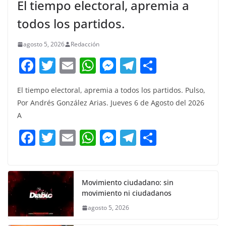
El tiempo electoral, apremia a
todos los partidos.
agosto 5, 2026
Redacción
F
T
E
W
M
T
C
a
w
m
h
e
el
o
El tiempo electoral, apremia a todos los partidos. Pulso,
c
itt
ai
at
ss
e
m
Por Andrés González Arias. Jueves 6 de Agosto del 2026
e
er
l
s
e
gr
p
A
b
A
n
a
ar
F
T
E
W
M
T
C
o
p
g
m
tir
a
w
m
h
e
el
o
o
p
er
c
itt
ai
at
ss
e
m
k
e
er
l
s
e
gr
p
Movimiento ciudadano: sin
movimiento ni ciudadanos
b
A
n
a
ar
agosto 5, 2026
o
p
g
m
tir