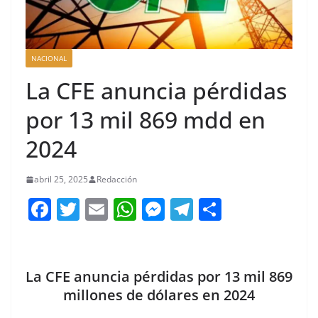
NACIONAL
La CFE anuncia pérdidas
por 13 mil 869 mdd en
2024
abril 25, 2025
Redacción
F
T
E
W
M
T
C
a
w
m
h
e
el
o
c
itt
ai
at
ss
e
m
e
er
l
s
e
gr
p
La CFE anuncia pérdidas por 13 mil 869
b
A
n
a
ar
millones de dólares en 2024