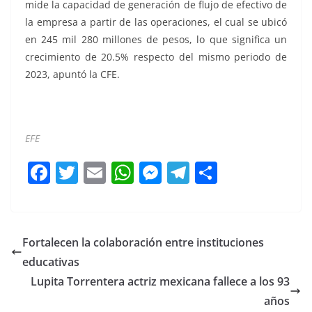
mide la capacidad de generación de flujo de efectivo de
la empresa a partir de las operaciones, el cual se ubicó
en 245 mil 280 millones de pesos, lo que significa un
crecimiento de 20.5% respecto del mismo periodo de
2023, apuntó la CFE.
EFE
F
T
E
W
M
T
C
a
w
m
h
e
el
o
c
itt
ai
at
ss
e
m
e
er
l
s
e
gr
p
Fortalecen la colaboración entre instituciones
b
A
n
a
ar
educativas
o
p
g
m
tir
Lupita Torrentera actriz mexicana fallece a los 93
o
p
er
años