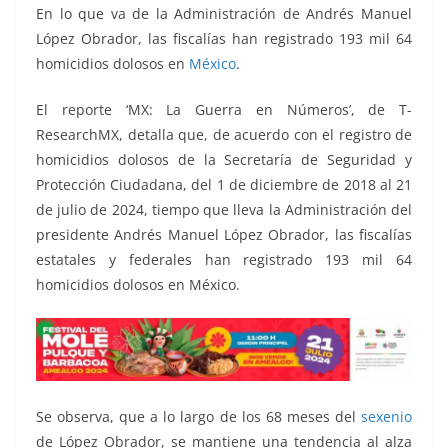
o
p
g
m
tir
En lo que va de la Administración de Andrés Manuel
o
p
er
López Obrador, las fiscalías han registrado 193 mil 64
k
homicidios dolosos en
México
.
El reporte ‘MX: La Guerra en Números’, de T-
ResearchMX, detalla que, de acuerdo con el registro de
homicidios dolosos de la Secretaría de Seguridad y
Protección Ciudadana, del 1 de diciembre de 2018 al 21
de julio de 2024, tiempo que lleva la Administración del
presidente Andrés Manuel López Obrador, las fiscalías
estatales y federales han registrado 193 mil 64
homicidios dolosos en México.
Se observa, que a lo largo de los 68 meses del
sexenio
de López Obrador, se mantiene una tendencia al alza