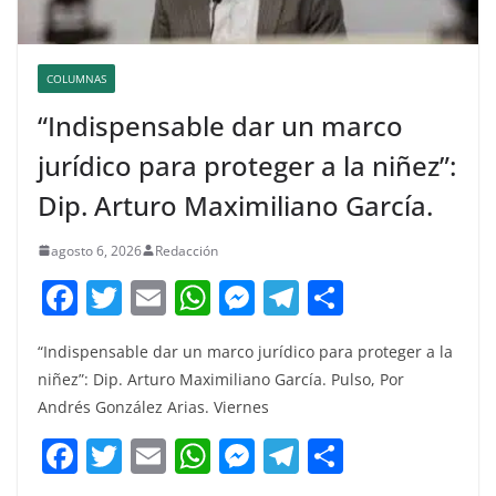
COLUMNAS
“Indispensable dar un marco
jurídico para proteger a la niñez”:
Dip. Arturo Maximiliano García.
agosto 6, 2026
Redacción
F
T
E
W
M
T
C
a
w
m
h
e
el
o
“Indispensable dar un marco jurídico para proteger a la
c
itt
ai
at
ss
e
m
niñez”: Dip. Arturo Maximiliano García. Pulso, Por
e
er
l
s
e
gr
p
Andrés González Arias. Viernes
b
A
n
a
ar
F
T
E
W
M
T
C
o
p
g
m
tir
a
w
m
h
e
el
o