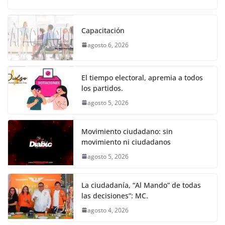
o
p
er
c
itt
ai
at
ss
e
m
k
e
er
l
s
e
gr
p
Capacitación
b
A
n
a
ar
agosto 6, 2026
o
p
g
m
tir
o
p
er
El tiempo electoral, apremia a todos
k
los partidos.
agosto 5, 2026
Movimiento ciudadano: sin
movimiento ni ciudadanos
agosto 5, 2026
La ciudadanía, “Al Mando” de todas
las decisiones”: MC.
agosto 4, 2026