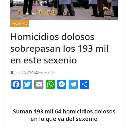
NACIONAL
Homicidios dolosos
sobrepasan los 193 mil
en este sexenio
julio 22, 2024
Redacción
F
T
E
W
M
T
C
a
w
m
h
e
el
o
c
itt
ai
at
ss
e
m
e
er
l
s
e
gr
p
Suman 193 mil 64 homicidios dolosos
b
A
n
a
ar
en lo que va del sexenio