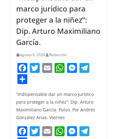
marco jurídico para
proteger a la niñez”:
Dip. Arturo Maximiliano
García.
agosto 6, 2026
Redacción
F
T
E
W
M
T
a
w
m
h
e
el
C
c
itt
ai
at
ss
e
o
e
er
l
s
e
gr
“Indispensable dar un marco jurídico
m
para proteger a la niñez”: Dip. Arturo
b
A
n
a
p
Maximiliano García. Pulso, Por Andrés
o
p
g
m
ar
González Arias. Viernes
o
p
er
tir
F
T
E
W
M
T
k