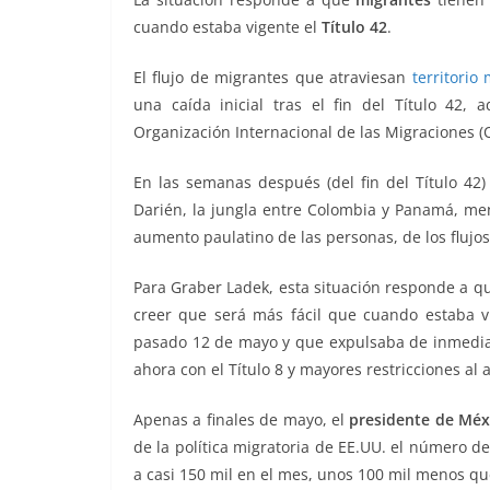
o
p
er
cuando estaba vigente el
Título 42
.
k
El flujo de migrantes que atraviesan
territorio
una caída inicial tras el fin del Título 42,
Organización Internacional de las Migraciones (
En las semanas después (del fin del Título 42
Darién, la jungla entre Colombia y Panamá, m
aumento paulatino de las personas, de los flujos 
Para Graber Ladek, esta situación responde a q
creer que será más fácil que cuando estaba v
pasado 12 de mayo y que expulsaba de inmedia
ahora con el Título 8 y mayores restricciones al a
Apenas a finales de mayo, el
presidente de Méx
de la política migratoria de EE.UU. el número 
a casi 150 mil en el mes, unos 100 mil menos que