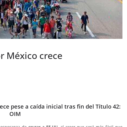
or México crece
e pese a caída inicial tras fin del Título 42:
OIM
 esperanza de
cruzar a EE.UU.
al creer que será más fácil que