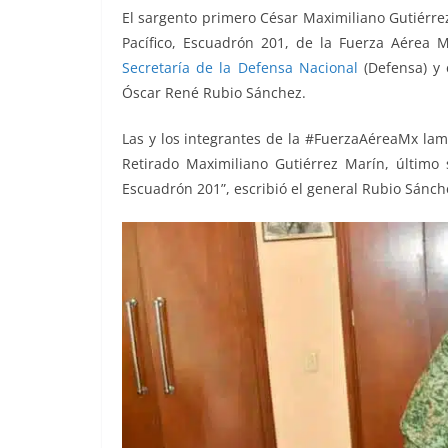
o
p
er
El sargento primero César Maximiliano Gutiérrez
k
Pacífico, Escuadrón 201, de la Fuerza Aérea M
Secretaría de la Defensa Nacional
(Defensa) y 
Óscar René Rubio Sánchez.
Las y los integrantes de la #FuerzaAéreaMx lam
Retirado Maximiliano Gutiérrez Marín, último 
Escuadrón 201”, escribió el general Rubio Sánch