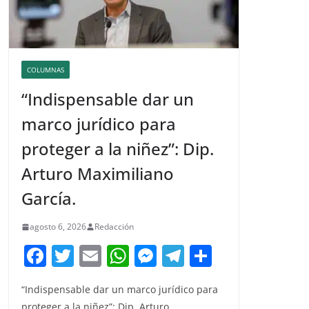
COLUMNAS
“Indispensable dar un
marco jurídico para
proteger a la niñez”: Dip.
Arturo Maximiliano
García.
agosto 6, 2026
Redacción
F
T
E
W
M
T
C
a
w
m
h
e
el
o
“Indispensable dar un marco jurídico para
c
itt
ai
at
ss
e
m
proteger a la niñez”: Dip. Arturo