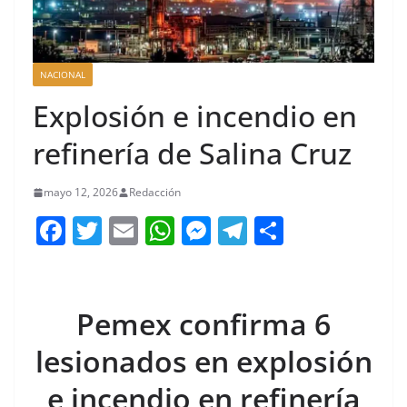
NACIONAL
Explosión e incendio en
refinería de Salina Cruz
mayo 12, 2026
Redacción
F
T
E
W
M
T
C
a
w
m
h
e
el
o
c
itt
ai
at
ss
e
m
e
er
l
s
e
gr
p
Pemex confirma 6
b
A
n
a
ar
lesionados en explosión
o
p
g
m
tir
e incendio en refinería
o
p
er