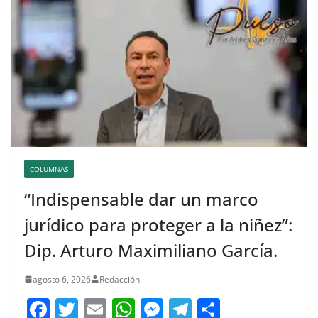
COLUMNAS
“Indispensable dar un marco
jurídico para proteger a la niñez”:
Dip. Arturo Maximiliano García.
agosto 6, 2026
Redacción
F
T
E
W
M
T
C