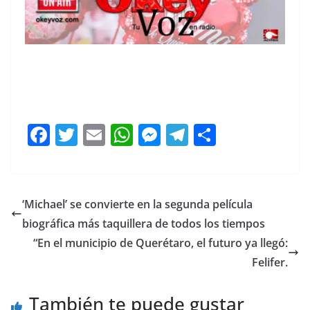
Explosión e, Explosión e, Explosión e,
F
T
E
W
M
T
C
a
w
m
h
e
el
o
c
itt
ai
at
ss
e
m
e
er
l
s
e
gr
p
‘Michael’ se convierte en la segunda película
b
A
n
a
ar
biográfica más taquillera de todos los tiempos
o
p
g
m
tir
“En el municipio de Querétaro, el futuro ya llegó:
o
p
er
Felifer.
k
También te puede gustar