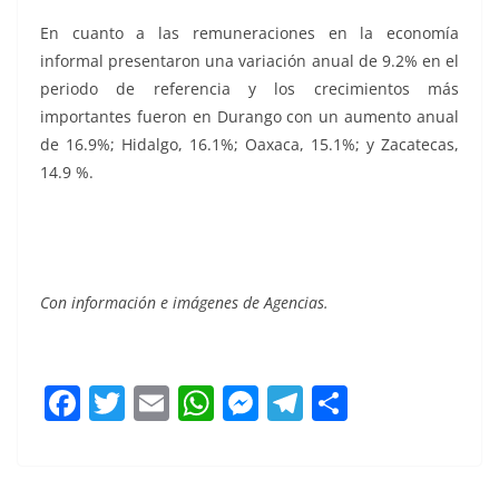
En cuanto a las remuneraciones en la economía
informal presentaron una variación anual de 9.2% en el
periodo de referencia y los crecimientos más
importantes fueron en Durango con un aumento anual
de 16.9%; Hidalgo, 16.1%; Oaxaca, 15.1%; y Zacatecas,
14.9 %.
Con información e imágenes de Agencias.
F
T
E
W
M
T
C
a
w
m
h
e
el
o
c
itt
ai
at
ss
e
m