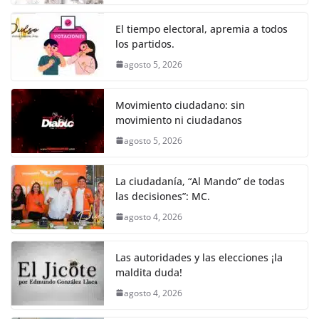
o
p
g
m
tir
o
p
er
El tiempo electoral, apremia a todos
k
los partidos.
agosto 5, 2026
Movimiento ciudadano: sin
movimiento ni ciudadanos
agosto 5, 2026
La ciudadanía, “Al Mando” de todas
las decisiones”: MC.
agosto 4, 2026
Las autoridades y las elecciones ¡la
maldita duda!
agosto 4, 2026