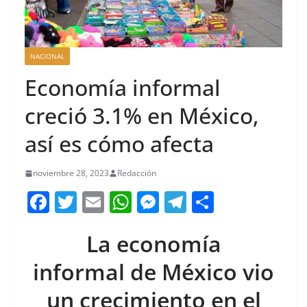
NACIONAL
Economía informal
creció 3.1% en México,
así es cómo afecta
noviembre 28, 2023
Redacción
F
T
E
W
M
T
C
a
w
m
h
e
el
o
La economía
c
itt
ai
at
ss
e
m
e
er
l
s
e
gr
p
informal de México vio
b
A
n
a
ar
un crecimiento en el