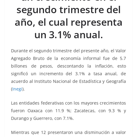
o
p
g
m
tir
segundo trimestre del
o
p
er
k
año, el cual representa
un 3.1% anual.
Durante el segundo trimestre del presente año, el Valor
Agregado Bruto de la economía informal fue de 5.7
billones de pesos, descontando la inflación, esto
significó un incremento del 3.1% a tasa anual, de
acuerdo al Instituto Nacional de Estadística y Geografía
(
Inegi
).
Las entidades federativas con los mayores crecimientos
fueron Oaxaca con 11.9 %; Zacatecas, con 9.3 % y
Durango y Guerrero, con 7.1%.
Mientras que 12 presentaron una disminución a valor