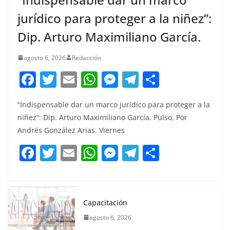
jurídico para proteger a la niñez”:
Dip. Arturo Maximiliano García.
agosto 6, 2026
Redacción
F
T
E
W
M
T
C
a
w
m
h
e
el
o
“Indispensable dar un marco jurídico para proteger a la
c
itt
ai
at
ss
e
m
niñez”: Dip. Arturo Maximiliano García. Pulso, Por
e
er
l
s
e
gr
p
Andrés González Arias. Viernes
b
A
n
a
ar
F
T
E
W
M
T
C
o
p
g
m
tir
a
w
m
h
e
el
o
o
p
er
c
itt
ai
at
ss
e
m
k
e
er
l
s
e
gr
p
Capacitación
b
A
n
a
ar
agosto 6, 2026