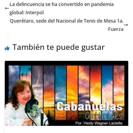
e
er
l
s
e
gr
p
La delincuencia se ha convertido en pandemia
b
A
n
a
ar
global: Interpol
o
p
g
m
tir
Querétaro, sede del Nacional de Tenis de Mesa 1a.
o
p
er
Fuerza
k
También te puede gustar