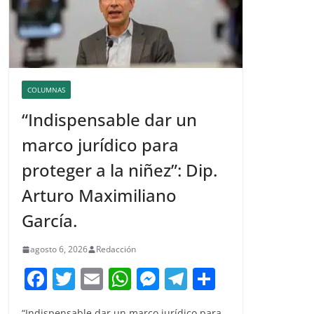
COLUMNAS
“Indispensable dar un
marco jurídico para
proteger a la niñez”: Dip.
Arturo Maximiliano
García.
agosto 6, 2026
Redacción
F
T
E
W
M
T
C
a
w
m
h
e
el
o
“Indispensable dar un marco jurídico para