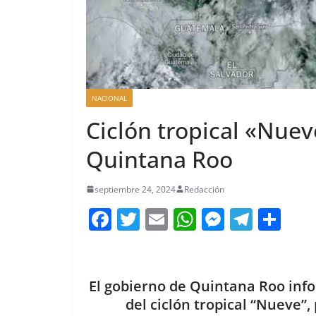
NACIONAL
Ciclón tropical «Nue
Quintana Roo
septiembre 24, 2024
Redacción
F
T
E
W
M
T
C
a
w
m
h
e
el
o
c
itt
ai
at
ss
e
m
e
er
l
s
e
gr
p
El gobierno de Quintana Roo info
b
A
n
a
ar
del ciclón tropical “Nueve”,