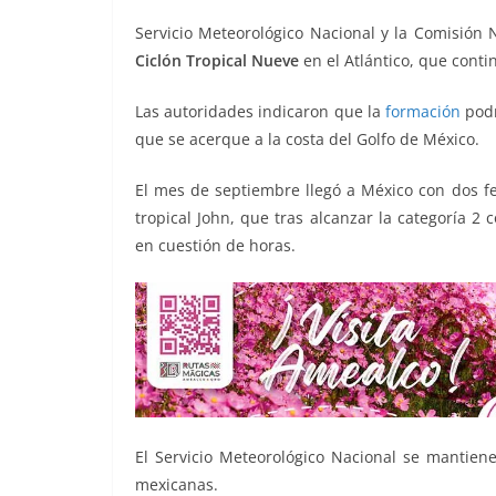
o
p
g
m
tir
Servicio Meteorológico Nacional y la Comisión 
o
p
er
Ciclón Tropical Nueve
en el Atlántico, que cont
k
Las autoridades indicaron que la
formación
podr
que se acerque a la costa del Golfo de México.
El mes de septiembre llegó a México con dos f
tropical John, que tras alcanzar la categoría 2
en cuestión de horas.
El Servicio Meteorológico Nacional se mantien
mexicanas.