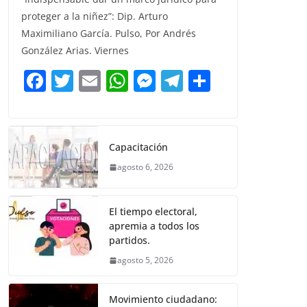
c
itt
ai
at
ss
e
m
proteger a la niñez”: Dip. Arturo
e
er
l
s
e
gr
p
Maximiliano García. Pulso, Por Andrés
b
A
n
a
ar
González Arias. Viernes
o
p
g
m
tir
F
T
E
W
M
T
C
o
p
er
a
w
m
h
e
el
o
k
c
itt
ai
at
ss
e
m
e
er
l
s
e
gr
p
Capacitación
b
A
n
a
ar
agosto 6, 2026
o
p
g
m
tir
o
p
er
El tiempo electoral,
k
apremia a todos los
partidos.
agosto 5, 2026
Movimiento ciudadano: