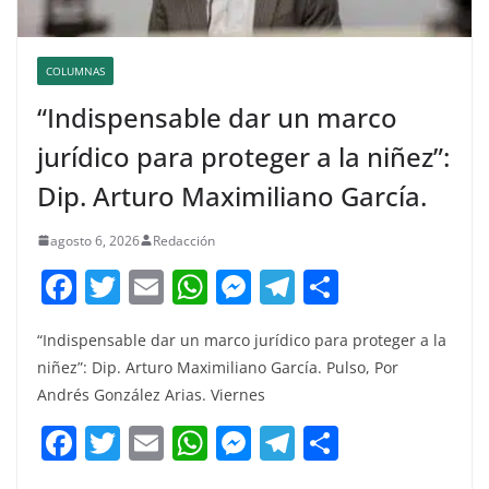
COLUMNAS
“Indispensable dar un marco
jurídico para proteger a la niñez”:
Dip. Arturo Maximiliano García.
agosto 6, 2026
Redacción
F
T
E
W
M
T
C
a
w
m
h
e
el
o
“Indispensable dar un marco jurídico para proteger a la
c
itt
ai
at
ss
e
m
niñez”: Dip. Arturo Maximiliano García. Pulso, Por
e
er
l
s
e
gr
p
Andrés González Arias. Viernes
b
A
n
a
ar
F
T
E
W
M
T
C
o
p
g
m
tir
a
w
m
h
e
el
o