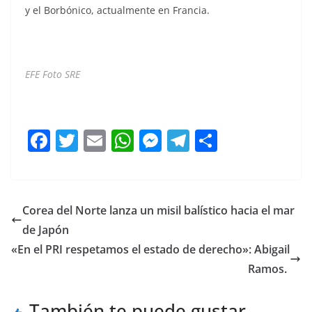
y el Borbónico, actualmente en Francia.
EFE Foto SRE
Canciller Canciller
F
T
E
W
M
T
C
a
w
m
h
e
el
o
c
itt
ai
at
ss
e
m
e
er
l
s
e
gr
p
Corea del Norte lanza un misil balístico hacia el mar
b
A
n
a
ar
de Japón
o
p
g
m
tir
«En el PRI respetamos el estado de derecho»: Abigail
o
p
er
Ramos.
k
También te puede gustar