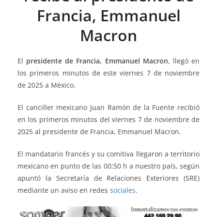
o
p
g
m
tir
Francia, Emmanuel
o
p
er
k
Macron
El
presidente de Francia, Emmanuel Macron
, llegó en
los primeros minutos de este viernes 7 de noviembre
de 2025 a México.
El canciller mexicano Juan Ramón de la Fuente recibió
en los primeros minutos del viernes 7 de noviembre de
2025 al presidente de Francia, Emmanuel Macron.
El mandatario francés y su comitiva llegaron a territorio
mexicano en punto de las 00:50 h a nuestro país, según
apuntó la Secretaría de Relaciones Exteriores (SRE)
mediante un aviso en redes
sociales
.