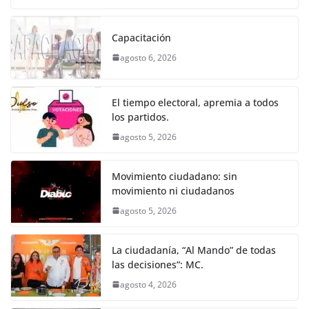
o
p
er
c
itt
ai
at
ss
e
m
k
e
er
l
s
e
gr
p
Capacitación
b
A
n
a
ar
agosto 6, 2026
o
p
g
m
tir
o
p
er
El tiempo electoral, apremia a todos
k
los partidos.
agosto 5, 2026
Movimiento ciudadano: sin
movimiento ni ciudadanos
agosto 5, 2026
La ciudadanía, “Al Mando” de todas
las decisiones”: MC.
agosto 4, 2026