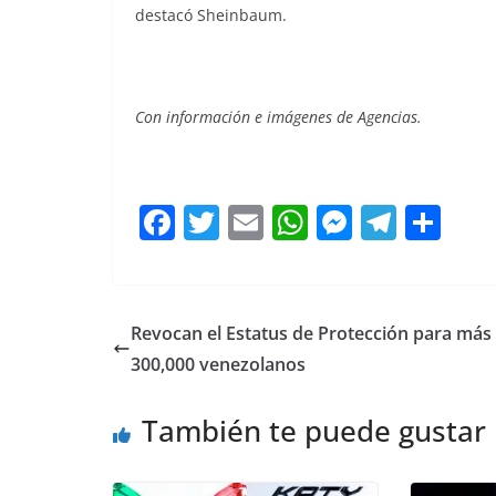
destacó Sheinbaum.
Asesinan a, Asesinan a, Asesinan a, Asesinan a,
Con información e imágenes de Agencias.
F
T
E
W
M
T
C
a
w
m
h
e
el
o
c
itt
ai
at
ss
e
m
e
er
l
s
e
gr
p
Revocan el Estatus de Protección para más
b
A
n
a
ar
300,000 venezolanos
o
p
g
m
tir
También te puede gustar
o
p
er
k