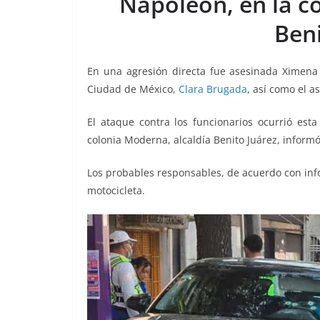
Napoleón, en la c
o
p
g
m
tir
Beni
o
p
er
k
En una agresión directa fue asesinada Ximena 
Ciudad de México,
Clara Brugada
, así como el a
El ataque contra los funcionarios ocurrió est
colonia Moderna, alcaldía Benito Juárez, informó
Los probables responsables, de acuerdo con inf
motocicleta.