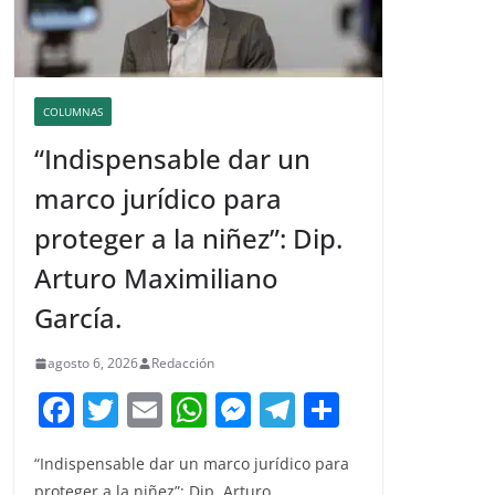
COLUMNAS
“Indispensable dar un
marco jurídico para
proteger a la niñez”: Dip.
Arturo Maximiliano
García.
agosto 6, 2026
Redacción
F
T
E
W
M
T
C
a
w
m
h
e
el
o
“Indispensable dar un marco jurídico para
c
itt
ai
at
ss
e
m
proteger a la niñez”: Dip. Arturo