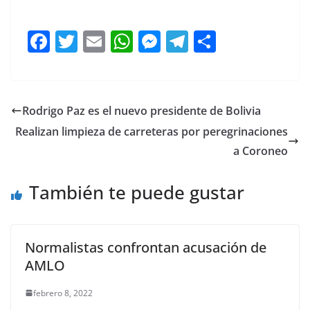
Aseguran Aseguran Aseguran Aseguran
F
T
E
W
M
T
C
a
w
m
h
e
el
o
c
itt
ai
at
ss
e
m
e
er
l
s
e
gr
p
Rodrigo Paz es el nuevo presidente de Bolivia
b
A
n
a
ar
Realizan limpieza de carreteras por peregrinaciones
o
p
g
m
tir
a Coroneo
o
p
er
También te puede gustar
k
Normalistas confrontan acusación de
AMLO
febrero 8, 2022