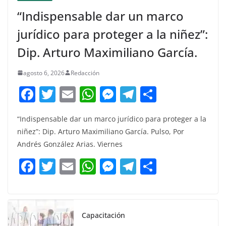
“Indispensable dar un marco
jurídico para proteger a la niñez”:
Dip. Arturo Maximiliano García.
agosto 6, 2026
Redacción
F
T
E
W
M
T
C
a
w
m
h
e
el
o
“Indispensable dar un marco jurídico para proteger a la
c
itt
ai
at
ss
e
m
niñez”: Dip. Arturo Maximiliano García. Pulso, Por
e
er
l
s
e
gr
p
Andrés González Arias. Viernes
b
A
n
a
ar
F
T
E
W
M
T
C
o
p
g
m
tir
a
w
m
h
e
el
o
o
p
er
c
itt
ai
at
ss
e
m
k
e
er
l
s
e
gr
p
Capacitación