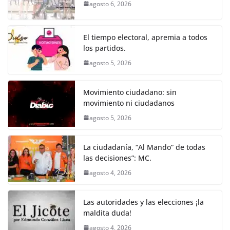
b
A
n
a
ar
agosto 6, 2026
o
p
g
m
tir
o
p
er
El tiempo electoral, apremia a todos
k
los partidos.
agosto 5, 2026
Movimiento ciudadano: sin
movimiento ni ciudadanos
agosto 5, 2026
La ciudadanía, “Al Mando” de todas
las decisiones”: MC.
agosto 4, 2026
Las autoridades y las elecciones ¡la
maldita duda!
agosto 4, 2026