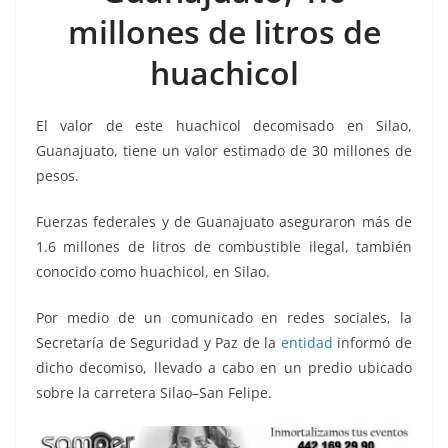
o
p
g
m
tir
millones de litros de
o
p
er
k
huachicol
El valor de este huachicol decomisado en Silao,
Guanajuato, tiene un valor estimado de 30 millones de
pesos.
Fuerzas federales y de Guanajuato aseguraron más de
1.6 millones de litros de combustible ilegal, también
conocido como huachicol, en Silao.
Por medio de un comunicado en redes sociales, la
Secretaría de Seguridad y Paz de la
entidad
informó de
dicho decomiso, llevado a cabo en un predio ubicado
sobre la carretera Silao–San Felipe.