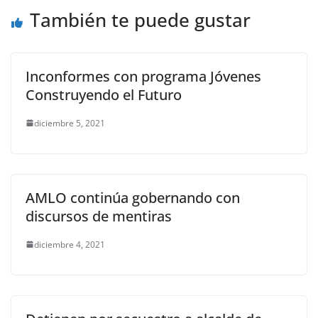
o
p
er
También te puede gustar
k
Inconformes con programa Jóvenes
Construyendo el Futuro
diciembre 5, 2021
AMLO continúa gobernando con
discursos de mentiras
diciembre 4, 2021