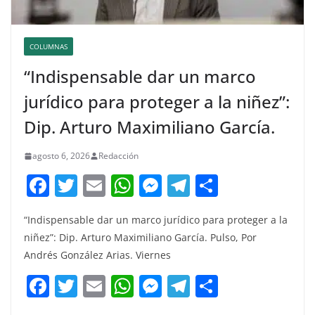
COLUMNAS
“Indispensable dar un marco
jurídico para proteger a la niñez”:
Dip. Arturo Maximiliano García.
agosto 6, 2026
Redacción
F
T
E
W
M
T
C
a
w
m
h
e
el
o
“Indispensable dar un marco jurídico para proteger a la
c
itt
ai
at
ss
e
m
niñez”: Dip. Arturo Maximiliano García. Pulso, Por
e
er
l
s
e
gr
p
Andrés González Arias. Viernes
b
A
n
a
ar
F
T
E
W
M
T
C
o
p
g
m
tir
a
w
m
h
e
el
o