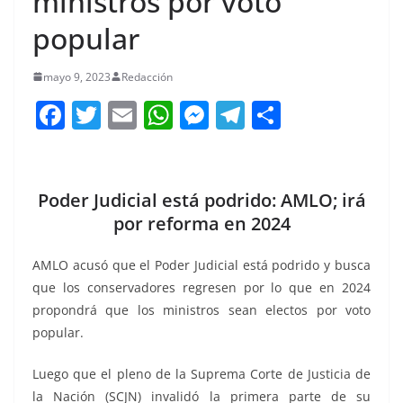
ministros por voto
popular
mayo 9, 2023
Redacción
F
T
E
W
M
T
C
a
w
m
h
e
el
o
c
itt
ai
at
ss
e
m
e
er
l
s
e
gr
p
Poder Judicial está podrido: AMLO; irá
b
A
n
a
ar
por reforma en 2024
o
p
g
m
tir
AMLO acusó que el Poder Judicial está podrido y busca
o
p
er
que los conservadores regresen por lo que en 2024
k
propondrá que los ministros sean electos por voto
popular.
Luego que el pleno de la Suprema Corte de Justicia de
la Nación (SCJN) invalidó la primera parte de su