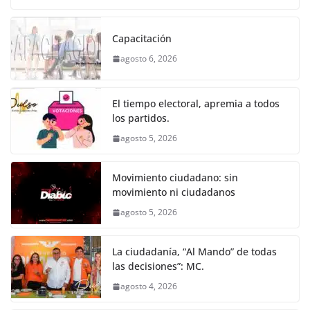
o
p
er
c
itt
ai
at
ss
e
m
k
e
er
l
s
e
gr
p
Capacitación
b
A
n
a
ar
agosto 6, 2026
o
p
g
m
tir
o
p
er
El tiempo electoral, apremia a todos
k
los partidos.
agosto 5, 2026
Movimiento ciudadano: sin
movimiento ni ciudadanos
agosto 5, 2026
La ciudadanía, “Al Mando” de todas
las decisiones”: MC.
agosto 4, 2026