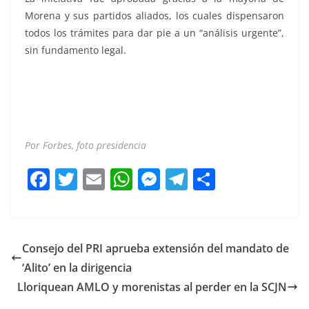
Morena y sus partidos aliados, los cuales dispensaron
todos los trámites para dar pie a un “análisis urgente”,
sin fundamento legal.
AMLO AMLO AMLO AMLO AMLO
Por Forbes, foto presidencia
F
T
E
W
M
T
C
a
w
m
h
e
el
o
c
itt
ai
at
ss
e
m
e
er
l
s
e
gr
p
Consejo del PRI aprueba extensión del mandato de
b
A
n
a
ar
‘Alito’ en la dirigencia
o
p
g
m
tir
Lloriquean AMLO y morenistas al perder en la SCJN