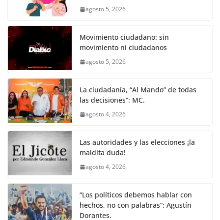
b
A
n
a
ar
agosto 5, 2026
o
p
g
m
tir
o
p
er
Movimiento ciudadano: sin
k
movimiento ni ciudadanos
agosto 5, 2026
La ciudadanía, “Al Mando” de todas
las decisiones”: MC.
agosto 4, 2026
Las autoridades y las elecciones ¡la
maldita duda!
agosto 4, 2026
“Los políticos debemos hablar con
hechos, no con palabras”: Agustín
Dorantes.