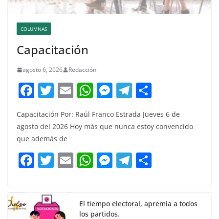
COLUMNAS
Capacitación
agosto 6, 2026
Redacción
F
T
E
W
M
T
C
a
w
m
h
e
el
o
Capacitación Por: Raúl Franco Estrada Jueves 6 de
c
itt
ai
at
ss
e
m
agosto del 2026 Hoy más que nunca estoy convencido
e
er
l
s
e
gr
p
que además de
b
A
n
a
ar
F
T
E
W
M
T
C
o
p
g
m
tir
a
w
m
h
e
el
o
o
p
er
c
itt
ai
at
ss
e
m
k
e
er
l
s
e
gr
p
El tiempo electoral, apremia a todos
los partidos.