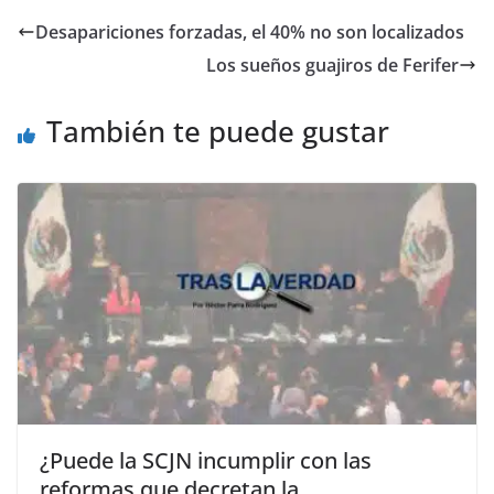
e
er
l
s
e
gr
p
Desapariciones forzadas, el 40% no son localizados
b
A
n
a
ar
Los sueños guajiros de Ferifer
o
p
g
m
tir
o
p
er
También te puede gustar
k
¿Puede la SCJN incumplir con las
reformas que decretan la