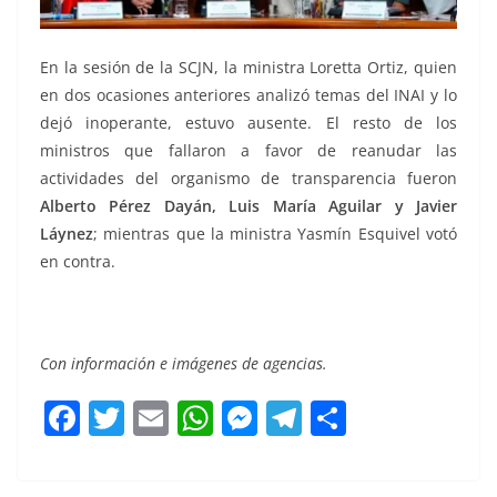
En la sesión de la SCJN, la ministra Loretta Ortiz, quien
en dos ocasiones anteriores analizó temas del INAI y lo
dejó inoperante, estuvo ausente. El resto de los
ministros que fallaron a favor de reanudar las
actividades del organismo de transparencia fueron
Alberto Pérez Dayán, Luis María Aguilar y Javier
Láynez
; mientras que la ministra Yasmín Esquivel votó
en contra.
Con información e imágenes de agencias.
F
T
E
W
M
T
C
a
w
m
h
e
el
o
c
itt
ai
at
ss
e
m