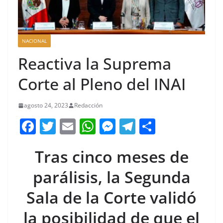
NACIONAL
Reactiva la Suprema
Corte al Pleno del INAI
agosto 24, 2023
Redacción
F
T
E
W
M
T
C
a
w
m
h
e
el
o
Tras cinco meses de
c
itt
ai
at
ss
e
m
e
er
l
s
e
gr
p
parálisis, la Segunda
b
A
n
a
ar
Sala de la Corte validó
o
p
g
m
tir
la posibilidad de que el
o
p
er