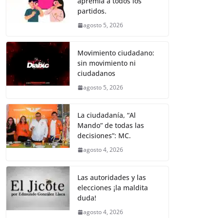
apremia a todos los
b
A
n
a
ar
partidos.
o
p
g
m
tir
agosto 5, 2026
o
p
er
k
Movimiento ciudadano:
sin movimiento ni
ciudadanos
agosto 5, 2026
La ciudadanía, “Al
Mando” de todas las
decisiones”: MC.
agosto 4, 2026
Las autoridades y las
elecciones ¡la maldita
duda!
agosto 4, 2026