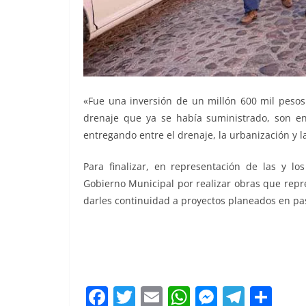
«Fue una inversión de un millón 600 mil pesos
drenaje que ya se había suministrado, son en
entregando entre el drenaje, la urbanización y 
Para finalizar, en representación de las y lo
Gobierno Municipal por realizar obras que repr
darles continuidad a proyectos planeados en pa
urbanización urbanización
F
T
E
W
M
T
C