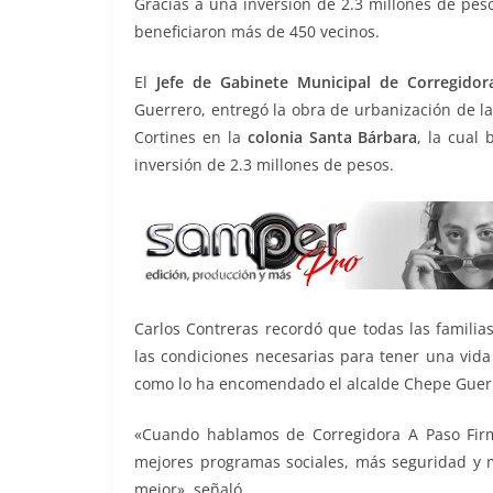
Gracias a una inversión de 2.3 millones de pes
o
p
g
m
tir
beneficiaron más de 450 vecinos.
o
p
er
El
Jefe de Gabinete Municipal de Corregidora
k
Guerrero, entregó la obra de urbanización de las
Cortines en la
colonia Santa Bárbara
, la cual
inversión de 2.3 millones de pesos.
Carlos Contreras recordó que todas las familia
las condiciones necesarias para tener una vida
como lo ha encomendado el alcalde Chepe Guerre
«Cuando hablamos de Corregidora A Paso Firme
mejores programas sociales, más seguridad y me
mejor», señaló.