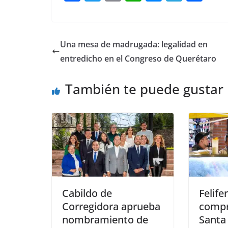
a
w
m
h
e
el
o
c
itt
ai
at
ss
e
m
e
er
l
s
e
gr
p
Una mesa de madrugada: legalidad en
b
A
n
a
ar
entredicho en el Congreso de Querétaro
o
p
g
m
tir
También te puede gustar
o
p
er
k
Cabildo de
Felife
Corregidora aprueba
compr
nombramiento de
Santa