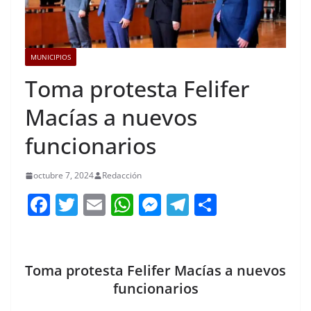
MUNICIPIOS
Toma protesta Felifer
Macías a nuevos
funcionarios
octubre 7, 2024
Redacción
F
T
E
W
M
T
C
a
w
m
h
e
el
o
c
itt
ai
at
ss
e
m
e
er
l
s
e
gr
p
Toma protesta Felifer Macías a nuevos
b
A
n
a
ar
funcionarios