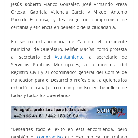
o
p
g
m
tir
Jesús Roberto Franco González, José Armando Presa
o
p
er
Ortega, Gabriela Valencia García y Miguel Antonio
k
Parrodi Espinosa, y les exige un compromiso de
cercanía y eficiencia en beneficio de la ciudadanía.
En sesión extraordinaria de Cabildo, el presidente
municipal de Querétaro, Felifer Macías, tomó protesta
al secretario del
Ayuntamiento
, al secretario de
Servicios Públicos Municipales, a la directora del
Registro Civil y al coordinador general del Comité de
Planeación para el Desarrollo Profesional, a quienes los
exhortó a trabajar con compromiso en beneficio de
todas y todos los queretanos.
“Desearles todo el éxito en esta encomienda, pero
también el
compromiso
que eso implica, un trabajo