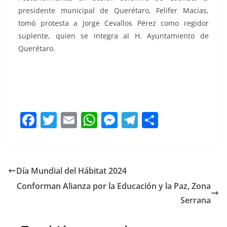
presidente municipal de Querétaro, Felifer Macías,
tomó protesta a Jorge Cevallos Pérez como regidor
suplente, quien se integra al H. Ayuntamiento de
Querétaro.
Toma Toma Toma Toma
F
T
E
W
M
T
C
a
w
m
h
e
el
o
c
itt
ai
at
ss
e
m
e
er
l
s
e
gr
p
Día Mundial del Hábitat 2024
b
A
n
a
ar
Conforman Alianza por la Educación y la Paz, Zona
o
p
g
m
tir
Serrana
o
p
er