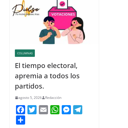
COLUMNAS
El tiempo electoral,
apremia a todos los
partidos.
agosto 5, 2026
Redacción
F
T
E
W
M
T
a
w
m
h
e
el
C
c
itt
ai
at
ss
e