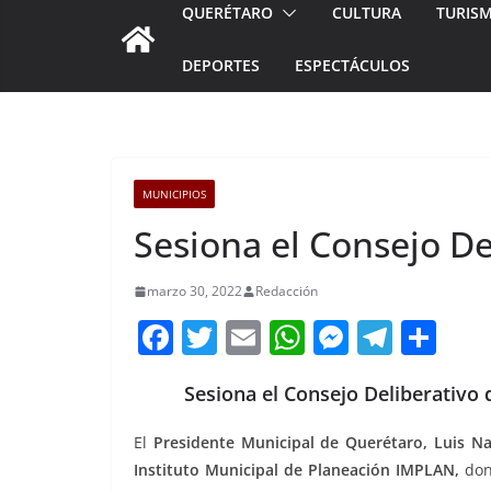
QUERÉTARO
CULTURA
TURIS
DEPORTES
ESPECTÁCULOS
MUNICIPIOS
Sesiona el Consejo D
marzo 30, 2022
Redacción
F
T
E
W
M
T
C
a
w
m
h
e
el
o
Sesiona el Consejo Deliberativo
c
itt
ai
at
ss
e
m
e
er
l
s
e
gr
p
El
Presidente Municipal de Querétaro, Luis N
b
A
n
a
ar
Instituto Municipal de Planeación IMPLAN,
don