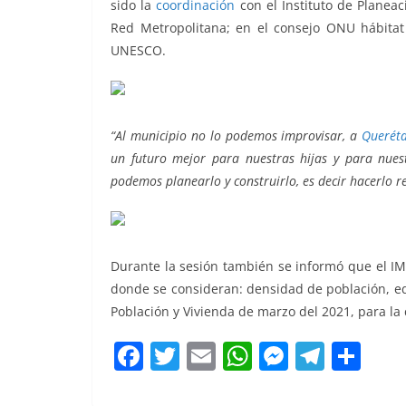
sido la
coordinación
con el Instituto de Planeac
o
p
g
m
tir
Red Metropolitana; en el consejo ONU hábita
o
p
er
UNESCO.
Sesiona
k
“Al municipio no lo podemos improvisar, a
Querét
un futuro mejor para nuestras hijas y para nuest
podemos planearlo y construirlo, es decir hacerlo 
Durante la sesión también se informó que el I
donde se consideran: densidad de población, ed
Población y Vivienda de marzo del 2021, para la 
F
T
E
W
M
T
C
a
w
m
h
e
el
o