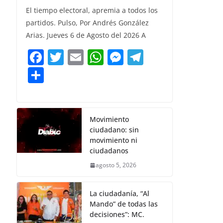
o
e
er
l
s
e
gr
El tiempo electoral, apremia a todos los
m
partidos. Pulso, Por Andrés González
b
A
n
a
p
Arias. Jueves 6 de Agosto del 2026 A
o
p
g
m
ar
F
T
E
W
M
T
o
p
er
tir
a
w
m
h
e
el
C
k
c
itt
ai
at
ss
e
o
e
er
l
s
e
gr
m
b
A
n
a
p
Movimiento
ciudadano: sin
o
p
g
m
ar
movimiento ni
o
p
er
tir
ciudadanos
k
agosto 5, 2026
La ciudadanía, “Al
Mando” de todas las
decisiones”: MC.