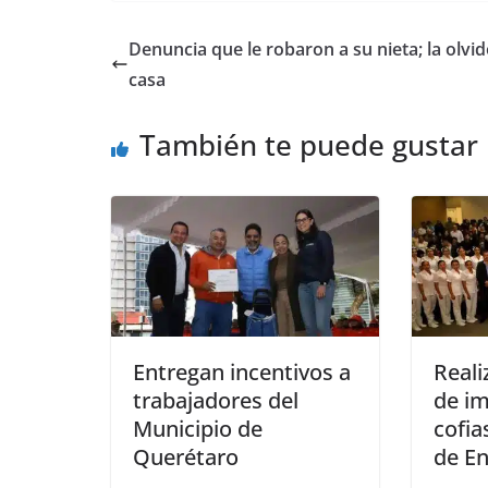
c
itt
ai
at
ss
e
m
e
er
l
s
e
gr
p
Denuncia que le robaron a su nieta; la olvi
b
A
n
a
ar
casa
o
p
g
m
tir
También te puede gustar
o
p
er
k
Entregan incentivos a
Real
trabajadores del
de im
Municipio de
cofia
Querétaro
de E