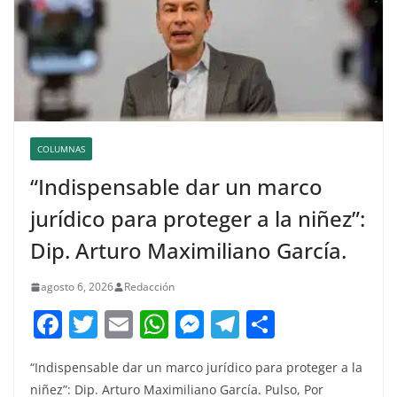
COLUMNAS
“Indispensable dar un marco
jurídico para proteger a la niñez”:
Dip. Arturo Maximiliano García.
agosto 6, 2026
Redacción
F
T
E
W
M
T
C
a
w
m
h
e
el
o
“Indispensable dar un marco jurídico para proteger a la
c
itt
ai
at
ss
e
m
niñez”: Dip. Arturo Maximiliano García. Pulso, Por