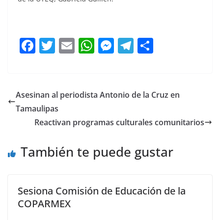
F
T
E
W
M
T
C
a
w
m
h
e
el
o
c
itt
ai
at
ss
e
m
e
er
l
s
e
gr
p
Asesinan al periodista Antonio de la Cruz en
b
A
n
a
ar
Tamaulipas
o
p
g
m
tir
Reactivan programas culturales comunitarios
o
p
er
También te puede gustar
k
Sesiona Comisión de Educación de la
COPARMEX