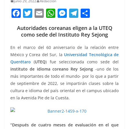
junio 29, 2022
Redacción
F
T
E
W
M
T
C
a
w
m
h
e
el
o
Autoridades coreanas eligen a la UTEQ
c
itt
ai
at
ss
e
m
como sede del Instituto Rey Sejong
e
er
l
s
e
gr
p
b
A
n
a
ar
En el marco del 60 aniversario de la relación entre
México y Corea del Sur, la
Universidad Tecnológica de
o
p
g
m
tir
Querétaro
(
UTEQ
) fue seleccionada como sede del
o
p
er
instituto de idioma coreano Rey Sejong
-uno de los
k
más importantes de todo el mundo- por lo que a partir
de septiembre de 2022, se impartirán clases sobre la
cultura e idioma del país oriental en el campus ubicado
en la Avenida Pie de la Cuesta.
“Después de cuatro meses de evaluación en el que