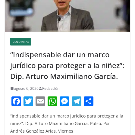
COLUMNAS
“Indispensable dar un marco
jurídico para proteger a la niñez”:
Dip. Arturo Maximiliano García.
agosto 6, 2026
Redacción
F
T
E
W
M
T
C
a
w
m
h
e
el
o
“Indispensable dar un marco jurídico para proteger a la
c
itt
ai
at
ss
e
m
niñez”: Dip. Arturo Maximiliano García. Pulso, Por
e
er
l
s
e
gr
p
Andrés González Arias. Viernes