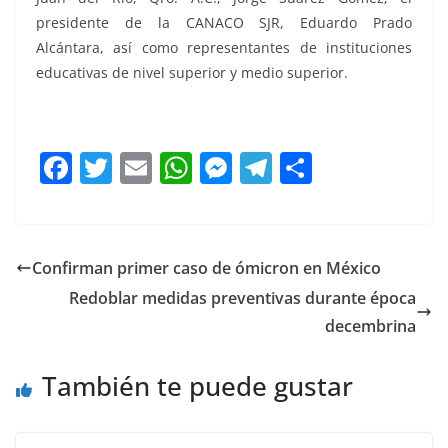
presidente de la CANACO SJR, Eduardo Prado
Alcántara, así como representantes de instituciones
educativas de nivel superior y medio superior.
F
T
E
W
M
T
C
a
w
m
h
e
el
o
c
itt
ai
at
ss
e
m
e
er
l
s
e
gr
p
Confirman primer caso de ómicron en México
b
A
n
a
ar
Redoblar medidas preventivas durante época
o
p
g
m
tir
decembrina
o
p
er
También te puede gustar
k