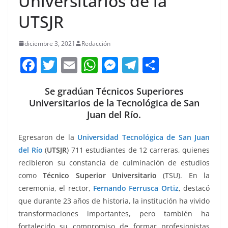
Universitarios de la
UTSJR
diciembre 3, 2021
Redacción
F
T
E
W
M
T
C
a
w
m
h
e
el
o
Se gradúan Técnicos Superiores
c
itt
ai
at
ss
e
m
Universitarios de la Tecnológica de San
e
er
l
s
e
gr
p
Juan del Río.
b
A
n
a
ar
Egresaron de la
Universidad Tecnológica de San Juan
o
p
g
m
tir
del Río
(
UTSJR
) 711 estudiantes de 12 carreras, quienes
o
p
er
recibieron su constancia de culminación de estudios
k
como
Técnico Superior Universitario
(TSU). En la
ceremonia, el rector,
Fernando Ferrusca Ortiz
, destacó
que durante 23 años de historia, la institución ha vivido
transformaciones importantes, pero también ha
fortalecido su compromiso de formar profesionistas