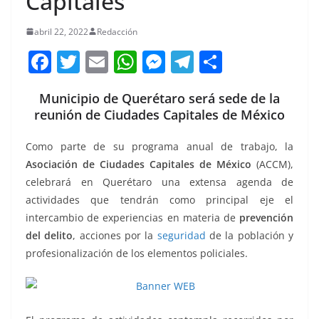
Capitales
abril 22, 2022
Redacción
F
T
E
W
M
T
C
a
w
m
h
e
el
o
Municipio de Querétaro será sede de la
c
itt
ai
at
ss
e
m
reunión de Ciudades Capitales de México
e
er
l
s
e
gr
p
b
A
n
a
ar
Como parte de su programa anual de trabajo, la
Asociación de Ciudades Capitales de México
(ACCM),
o
p
g
m
tir
celebrará en Querétaro una extensa agenda de
o
p
er
actividades que tendrán como principal eje el
k
intercambio de experiencias en materia de
prevención
del delito
, acciones por la
seguridad
de la población y
profesionalización de los elementos policiales.