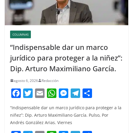
COLUMNAS
“Indispensable dar un marco
jurídico para proteger a la niñez”:
Dip. Arturo Maximiliano García.
agosto 6, 2026
Redacción
F
T
E
W
M
T
C
a
w
m
h
e
el
o
“Indispensable dar un marco jurídico para proteger a la
c
itt
ai
at
ss
e
m
niñez”: Dip. Arturo Maximiliano García. Pulso, Por
e
er
l
s
e
gr
p
Andrés González Arias. Viernes
b
A
n
a
ar