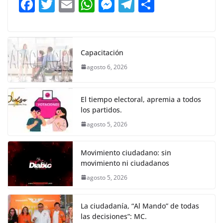
F
T
E
W
M
T
C
o
p
g
m
tir
a
w
m
h
e
el
o
o
p
er
c
itt
ai
at
ss
e
m
k
e
er
l
s
e
gr
p
Capacitación
b
A
n
a
ar
agosto 6, 2026
o
p
g
m
tir
o
p
er
El tiempo electoral, apremia a todos
k
los partidos.
agosto 5, 2026
Movimiento ciudadano: sin
movimiento ni ciudadanos
agosto 5, 2026
La ciudadanía, “Al Mando” de todas
las decisiones”: MC.