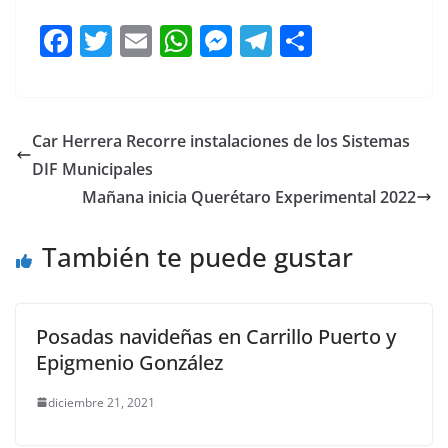
F
T
E
W
M
T
C
a
w
m
h
e
el
o
c
itt
ai
at
ss
e
m
e
er
l
s
e
gr
p
Car Herrera Recorre instalaciones de los Sistemas
b
A
n
a
ar
DIF Municipales
o
p
g
m
tir
Mañana inicia Querétaro Experimental 2022
o
p
er
También te puede gustar
k
Posadas navideñas en Carrillo Puerto y
Epigmenio González
diciembre 21, 2021