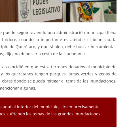
e puede seguir viviendo una administración municipal llena
folclore, cuando lo importante es atender el beneficio, la
icipio de Querétaro, y que si bien, debe buscar herramientas
as, dijo, no debe ser a costa de la ciudadanía.
z, coincidió en que estos terrenos donados al municipio de
 y los queretanos tengan parques, áreas verdes y zonas de
e obras donde se pueda mitigar el tema de las inundaciones,
 mencionar algunas.
 aquí al interior del municipio, sirven precisamente
os sufriendo los temas de las grandes inundaciones