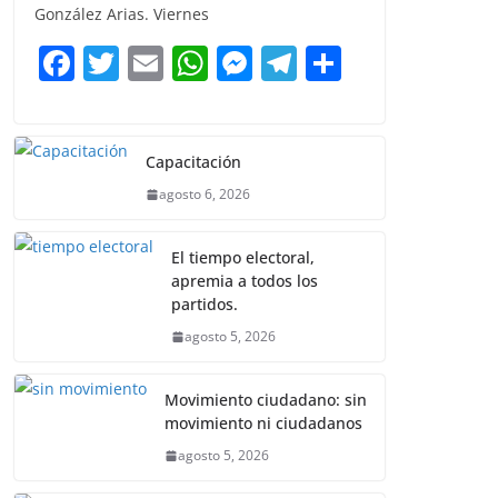
b
A
n
a
ar
González Arias. Viernes
o
p
g
m
tir
F
T
E
W
M
T
C
o
p
er
a
w
m
h
e
el
o
k
c
itt
ai
at
ss
e
m
e
er
l
s
e
gr
p
Capacitación
b
A
n
a
ar
agosto 6, 2026
o
p
g
m
tir
El tiempo electoral,
o
p
er
apremia a todos los
k
partidos.
agosto 5, 2026
Movimiento ciudadano: sin
movimiento ni ciudadanos
agosto 5, 2026