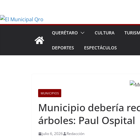
Saltar
al
contenido
QUERÉTARO
CULTURA
TURIS
DEPORTES
ESPECTÁCULOS
MUNICIPIOS
Municipio debería rec
árboles: Paul Ospital
julio 6, 2026
Redacción