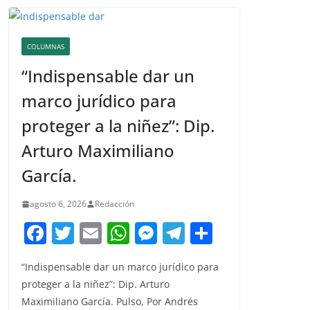
COLUMNAS
“Indispensable dar un
marco jurídico para
proteger a la niñez”: Dip.
Arturo Maximiliano
García.
agosto 6, 2026
Redacción
F
T
E
W
M
T
C
a
w
m
h
e
el
o
“Indispensable dar un marco jurídico para
c
itt
ai
at
ss
e
m
proteger a la niñez”: Dip. Arturo
e
er
l
s
e
gr
p
Maximiliano García. Pulso, Por Andrés