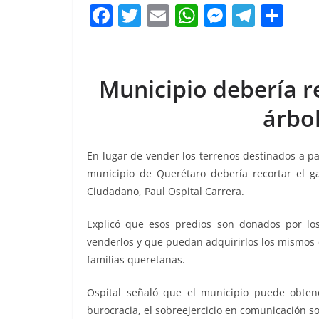
F
T
E
W
M
T
C
a
w
m
h
e
el
o
c
itt
ai
at
ss
e
m
e
er
l
s
e
gr
p
Municipio debería r
b
A
n
a
ar
árbol
o
p
g
m
tir
o
p
er
En lugar de vender los terrenos destinados a p
k
municipio de Querétaro debería recortar el ga
Ciudadano, Paul Ospital Carrera.
Explicó que esos predios son donados por los
venderlos y que puedan adquirirlos los mismos de
familias queretanas.
Ospital señaló que el municipio puede obte
burocracia, el sobreejercicio en comunicación so