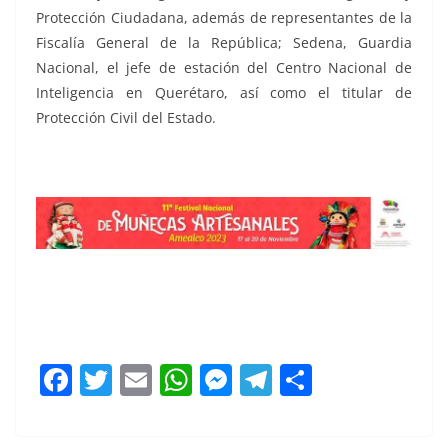
Protección Ciudadana, además de representantes de la
Fiscalía General de la República; Sedena, Guardia
Nacional, el jefe de estación del Centro Nacional de
Inteligencia en Querétaro, así como el titular de
Protección Civil del Estado.
reitera
F
T
E
W
M
T
C
a
w
m
h
e
el
o
c
itt
ai
at
ss
e
m