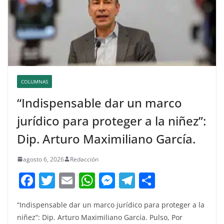
COLUMNAS
“Indispensable dar un marco
jurídico para proteger a la niñez”:
Dip. Arturo Maximiliano García.
agosto 6, 2026
Redacción
F
T
E
W
M
T
C
a
w
m
h
e
el
o
“Indispensable dar un marco jurídico para proteger a la
c
itt
ai
at
ss
e
m
niñez”: Dip. Arturo Maximiliano García. Pulso, Por