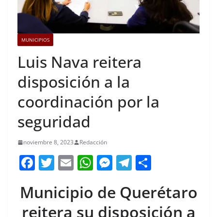
MUNICIPIOS
Luis Nava reitera
disposición a la
coordinación por la
seguridad
noviembre 8, 2023
Redacción
F
T
E
W
M
T
C
a
w
m
h
e
el
o
Municipio de Querétaro
c
itt
ai
at
ss
e
m
e
er
l
s
e
gr
p
reitera su disposición a