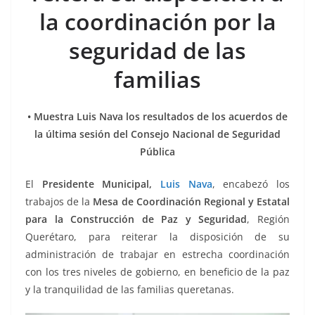
b
A
n
a
ar
la coordinación por la
o
p
g
m
tir
seguridad de las
o
p
er
k
familias
• Muestra Luis Nava los resultados de los acuerdos de
la última sesión del Consejo Nacional de Seguridad
Pública
El
Presidente Municipal,
Luis Nava
, encabezó los
trabajos de la
Mesa de Coordinación Regional y Estatal
para la Construcción de Paz y Seguridad
, Región
Querétaro, para reiterar la disposición de su
administración de trabajar en estrecha coordinación
con los tres niveles de gobierno, en beneficio de la paz
y la tranquilidad de las familias queretanas.