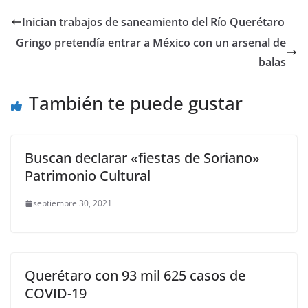
e
er
l
s
e
gr
p
Inician trabajos de saneamiento del Río Querétaro
b
A
n
a
ar
Gringo pretendía entrar a México con un arsenal de
o
p
g
m
tir
balas
o
p
er
También te puede gustar
k
Buscan declarar «fiestas de Soriano»
Patrimonio Cultural
septiembre 30, 2021
Querétaro con 93 mil 625 casos de
COVID-19