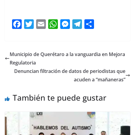
F
T
E
W
M
T
C
a
w
m
h
e
el
o
c
itt
ai
at
ss
e
m
e
er
l
s
e
gr
p
Municipio de Querétaro a la vanguardia en Mejora
b
A
n
a
ar
Regulatoria
o
p
g
m
tir
Denuncian filtración de datos de periodistas que
o
p
er
acuden a “mañaneras”
k
También te puede gustar