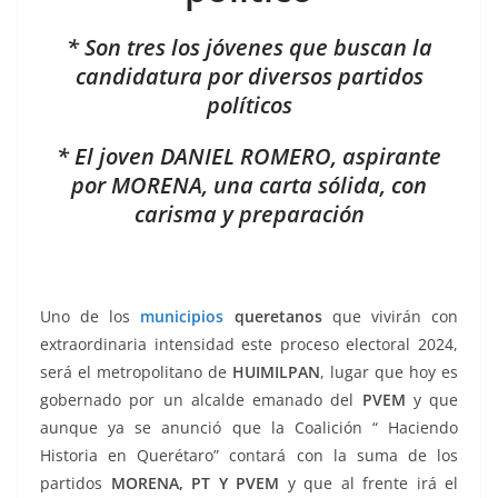
o
p
g
m
tir
o
p
er
* Son tres los jóvenes que buscan la
k
candidatura por diversos partidos
políticos
* El joven DANIEL ROMERO, aspirante
por MORENA, una carta sólida, con
carisma y preparación
Uno de los
municipios
queretanos
que vivirán con
extraordinaria intensidad este proceso electoral 2024,
será el metropolitano de
HUIMILPAN
, lugar que hoy es
gobernado por un alcalde emanado del
PVEM
y que
aunque ya se anunció que la Coalición “ Haciendo
Historia en Querétaro” contará con la suma de los
partidos
MORENA, PT Y PVEM
y que al frente irá el