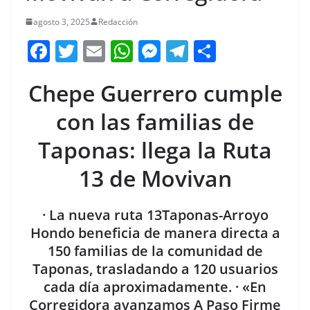
agosto 3, 2025
Redacción
F
T
E
W
M
T
C
a
w
m
h
e
el
o
Chepe Guerrero cumple
c
itt
ai
at
ss
e
m
e
er
l
s
e
gr
p
con las familias de
b
A
n
a
ar
Taponas: llega la Ruta
o
p
g
m
tir
13 de Movivan
o
p
er
k
· La nueva ruta 13Taponas-Arroyo
Hondo beneficia de manera directa a
150 familias de la comunidad de
Taponas, trasladando a 120 usuarios
cada día aproximadamente. · «En
Corregidora avanzamos A Paso Firme