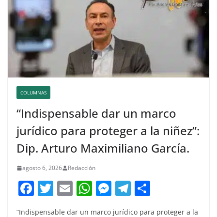
COLUMNAS
“Indispensable dar un marco
jurídico para proteger a la niñez”:
Dip. Arturo Maximiliano García.
agosto 6, 2026
Redacción
F
T
E
W
M
T
C
a
w
m
h
e
el
o
“Indispensable dar un marco jurídico para proteger a la