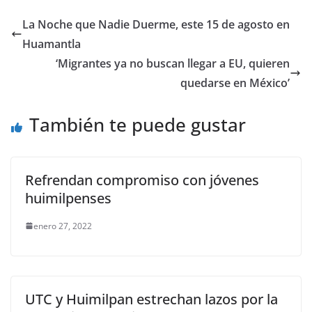
e
er
l
s
e
gr
p
La Noche que Nadie Duerme, este 15 de agosto en
b
A
n
a
ar
Huamantla
o
p
g
m
tir
‘Migrantes ya no buscan llegar a EU, quieren
o
p
er
quedarse en México’
k
También te puede gustar
Refrendan compromiso con jóvenes
huimilpenses
enero 27, 2022
UTC y Huimilpan estrechan lazos por la