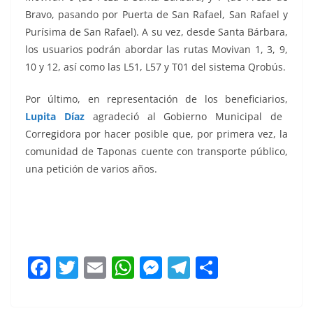
Bravo, pasando por Puerta de San Rafael, San Rafael y
Purísima de San Rafael). A su vez, desde Santa Bárbara,
los usuarios podrán abordar las rutas Movivan 1, 3, 9,
10 y 12, así como las L51, L57 y T01 del sistema Qrobús.
Por último, en representación de los beneficiarios,
Lupita Díaz
agradeció al Gobierno Municipal de
Corregidora por hacer posible que, por primera vez, la
comunidad de Taponas cuente con transporte público,
una petición de varios años.
Ruta 13 Ruta 13 Ruta 13
F
T
E
W
M
T
C
a
w
m
h
e
el
o
c
itt
ai
at
ss
e
m