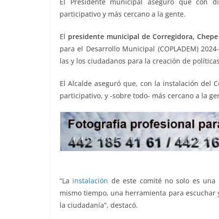
El Presidente municipal aseguró que con d
o
p
g
m
tir
participativo y más cercano a la gente.
o
p
er
El
presidente municipal de Corregidora, Chepe
k
para el Desarrollo Municipal (COPLADEM) 2024-
las y los ciudadanos para la creación de política
El Alcalde aseguró que, con la instalación del
participativo, y -sobre todo- más cercano a la ge
“La
instalación
de este comité no solo es una 
mismo tiempo, una herramienta para escuchar y 
la ciudadanía”, destacó.