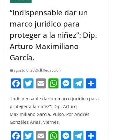
“Indispensable dar un
marco jurídico para
proteger a la niñez”: Dip.
Arturo Maximiliano
García.
agosto 6, 2026
Redacción
F
T
E
W
M
T
C
a
w
m
h
e
el
o
“Indispensable dar un marco jurídico para
c
itt
ai
at
ss
e
m
proteger a la niñez”: Dip. Arturo
e
er
l
s
e
gr
p
Maximiliano García. Pulso, Por Andrés
b
A
n
a
ar
González Arias. Viernes
o
p
g
m
tir
F
T
E
W
M
T
C