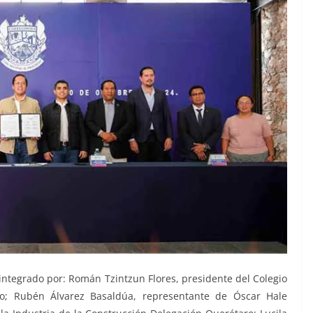
á integrado por: Román Tzintzun Flores, presidente del Colegio
ro; Rubén Álvarez Basaldúa, representante de Óscar Hale