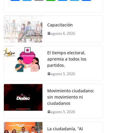
o
p
er
a
w
m
h
e
el
o
k
c
itt
ai
at
ss
e
m
e
er
l
s
e
gr
p
Capacitación
b
A
n
a
ar
agosto 6, 2026
o
p
g
m
tir
o
p
er
El tiempo electoral,
k
apremia a todos los
partidos.
agosto 5, 2026
Movimiento ciudadano:
sin movimiento ni
ciudadanos
agosto 5, 2026
La ciudadanía, “Al