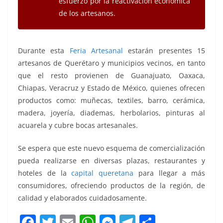
esfuerzo por la reactivación económica
de los artesanos.
Durante esta
Feria Artesanal
estarán presentes 15
artesanos de Querétaro y municipios vecinos, en tanto
que el resto provienen de Guanajuato, Oaxaca,
Chiapas, Veracruz y Estado de México, quienes ofrecen
productos como: muñecas, textiles, barro, cerámica,
madera, joyería, diademas, herbolarios, pinturas al
acuarela y cubre bocas artesanales.
Se espera que este nuevo esquema de comercialización
pueda realizarse en diversas plazas, restaurantes y
hoteles de la
capital queretana
para llegar a más
consumidores, ofreciendo productos de la región, de
calidad y elaborados cuidadosamente.
F
T
E
W
M
T
C