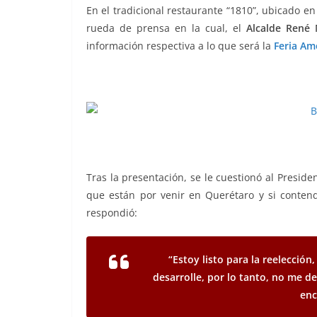
o
p
g
m
tir
En el tradicional restaurante “1810”, ubicado en
rueda de prensa en la cual, el
o
p
er
Alcalde René
información respectiva a lo que será la
Feria Am
k
Tras la presentación, se le cuestionó al Preside
que están por venir en Querétaro y si conten
respondió:
“Estoy listo para la reelección
desarrolle, por lo tanto, no me d
enc