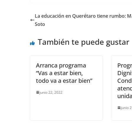
c
itt
ai
at
ss
e
m
e
er
l
s
e
gr
p
La educación en Querétaro tiene rumbo: M
b
A
n
a
ar
Soto
o
p
g
m
tir
También te puede gustar
o
p
er
k
Arranca programa
Prog
“Vas a estar bien,
Digni
todo va a estar bien”
Cond
aten
junio 22, 2022
unid
junio 