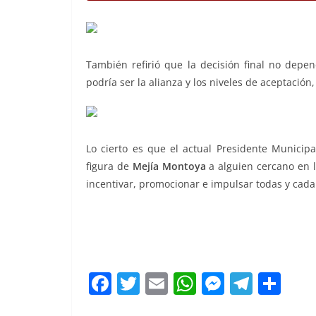
También refirió que la decisión final no depe
podría ser la alianza y los niveles de aceptació
Lo cierto es que el actual Presidente Municip
figura de
Mejía Montoya
a alguien cercano en 
incentivar, promocionar e impulsar todas y cada
F
T
E
W
M
T
C
a
w
m
h
e
el
o