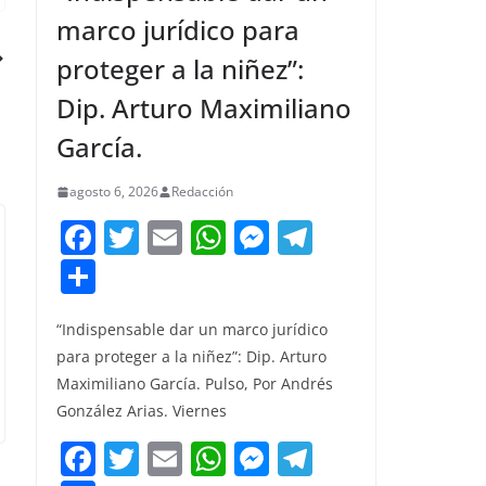
marco jurídico para
proteger a la niñez”:
Dip. Arturo Maximiliano
García.
agosto 6, 2026
Redacción
F
T
E
W
M
T
a
w
m
h
e
el
C
c
itt
ai
at
ss
e
o
e
er
l
s
e
gr
“Indispensable dar un marco jurídico
m
para proteger a la niñez”: Dip. Arturo
b
A
n
a
p
Maximiliano García. Pulso, Por Andrés
o
p
g
m
ar
González Arias. Viernes
o
p
er
tir
F
T
E
W
M
T
k