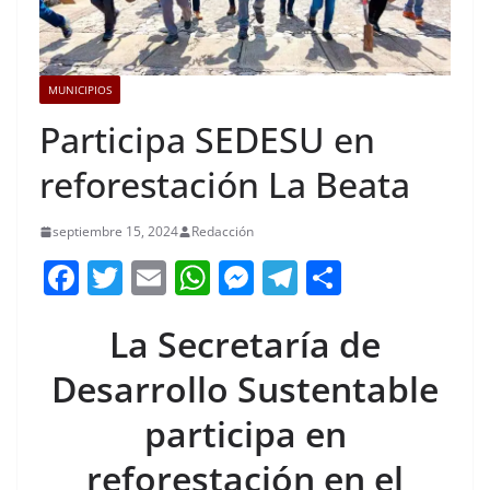
MUNICIPIOS
Participa SEDESU en
reforestación La Beata
septiembre 15, 2024
Redacción
F
T
E
W
M
T
C
a
w
m
h
e
el
o
La Secretaría de
c
itt
ai
at
ss
e
m
e
er
l
s
e
gr
p
Desarrollo Sustentable
b
A
n
a
ar
participa en
o
p
g
m
tir
reforestación en el
o
p
er