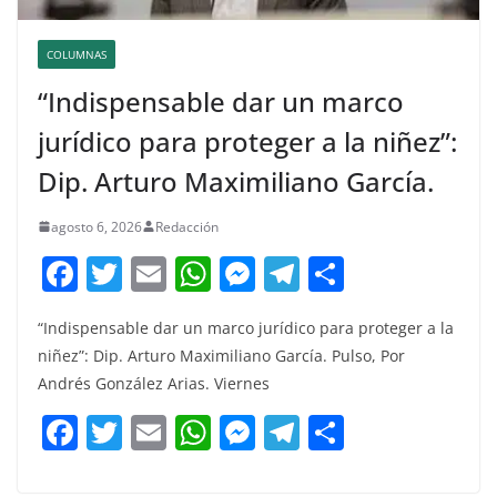
COLUMNAS
“Indispensable dar un marco
jurídico para proteger a la niñez”:
Dip. Arturo Maximiliano García.
agosto 6, 2026
Redacción
F
T
E
W
M
T
C
a
w
m
h
e
el
o
“Indispensable dar un marco jurídico para proteger a la
c
itt
ai
at
ss
e
m
niñez”: Dip. Arturo Maximiliano García. Pulso, Por
e
er
l
s
e
gr
p
Andrés González Arias. Viernes
b
A
n
a
ar
F
T
E
W
M
T
C
o
p
g
m
tir
a
w
m
h
e
el
o
o
p
er