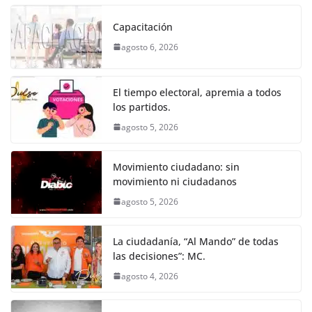
c
itt
ai
at
ss
e
m
k
e
er
l
s
e
gr
p
Capacitación
b
A
n
a
ar
agosto 6, 2026
o
p
g
m
tir
o
p
er
El tiempo electoral, apremia a todos
k
los partidos.
agosto 5, 2026
Movimiento ciudadano: sin
movimiento ni ciudadanos
agosto 5, 2026
La ciudadanía, “Al Mando” de todas
las decisiones”: MC.
agosto 4, 2026