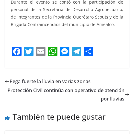
Durante el evento se contó con la participación de
personal de la Secretaría de Desarrollo Agropecuario,
de integrantes de la Provincia Querétaro Scouts y de la
Brigada Contraincendios del municipio de Amealco.
en reforestación, en reforestación, en reforestación
F
T
E
W
M
T
C
a
w
m
h
e
el
o
c
itt
ai
at
ss
e
m
e
er
l
s
e
gr
p
Pega fuerte la lluvia en varias zonas
b
A
n
a
ar
Protección Civil continúa con operativo de atención
o
p
g
m
tir
por lluvias
o
p
er
También te puede gustar
k