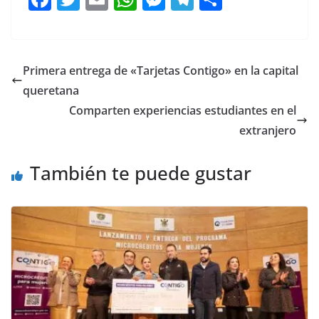
a
w
m
h
e
el
o
c
itt
ai
at
ss
e
m
e
er
l
s
e
gr
p
Primera entrega de «Tarjetas Contigo» en la capital
b
A
n
a
ar
queretana
o
p
g
m
tir
Comparten experiencias estudiantes en el
o
p
er
extranjero
k
También te puede gustar