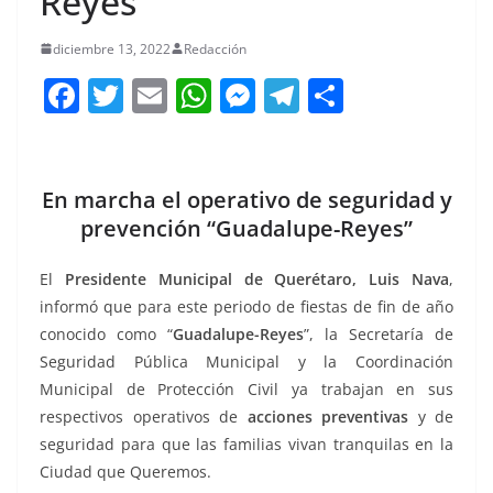
Reyes”
diciembre 13, 2022
Redacción
F
T
E
W
M
T
C
a
w
m
h
e
el
o
c
itt
ai
at
ss
e
m
e
er
l
s
e
gr
p
En marcha el operativo de seguridad y
b
A
n
a
ar
prevención “Guadalupe-Reyes”
o
p
g
m
tir
El
Presidente Municipal de Querétaro, Luis Nava
,
o
p
er
informó que para este periodo de fiestas de fin de año
k
conocido como “
Guadalupe-Reyes
”, la Secretaría de
Seguridad Pública Municipal y la Coordinación
Municipal de Protección Civil ya trabajan en sus
respectivos operativos de
acciones preventivas
y de
seguridad para que las familias vivan tranquilas en la
Ciudad que Queremos.