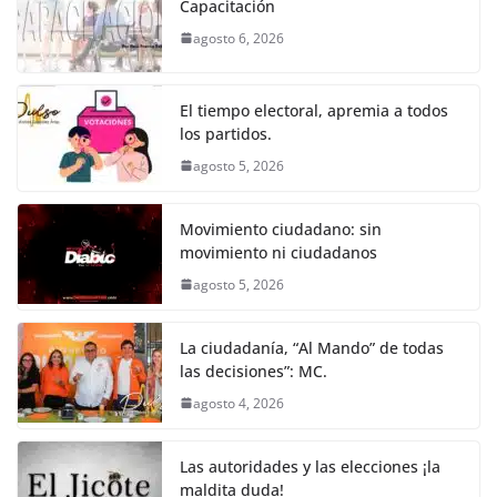
e
er
l
s
e
gr
p
Capacitación
b
A
n
a
ar
agosto 6, 2026
o
p
g
m
tir
o
p
er
El tiempo electoral, apremia a todos
k
los partidos.
agosto 5, 2026
Movimiento ciudadano: sin
movimiento ni ciudadanos
agosto 5, 2026
La ciudadanía, “Al Mando” de todas
las decisiones”: MC.
agosto 4, 2026
Las autoridades y las elecciones ¡la
maldita duda!