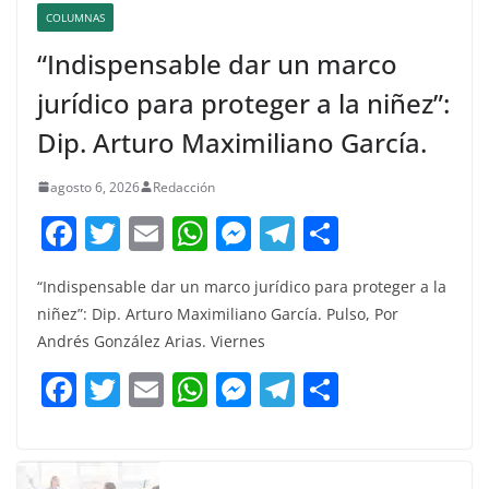
COLUMNAS
“Indispensable dar un marco
jurídico para proteger a la niñez”:
Dip. Arturo Maximiliano García.
agosto 6, 2026
Redacción
F
T
E
W
M
T
C
a
w
m
h
e
el
o
“Indispensable dar un marco jurídico para proteger a la
c
itt
ai
at
ss
e
m
niñez”: Dip. Arturo Maximiliano García. Pulso, Por
e
er
l
s
e
gr
p
Andrés González Arias. Viernes
b
A
n
a
ar
F
T
E
W
M
T
C
o
p
g
m
tir
a
w
m
h
e
el
o
o
p
er
c
itt
ai
at
ss
e
m
k