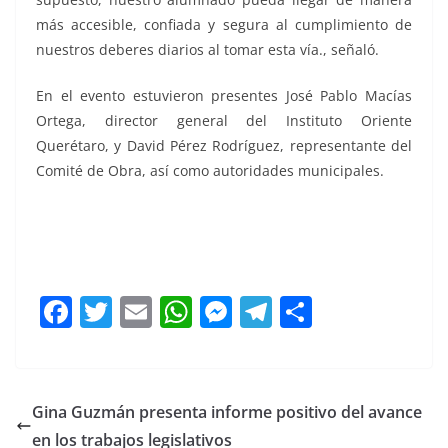
más accesible, confiada y segura al cumplimiento de
nuestros deberes diarios al tomar esta vía., señaló.
En el evento estuvieron presentes José Pablo Macías
Ortega, director general del Instituto Oriente
Querétaro, y David Pérez Rodríguez, representante del
Comité de Obra, así como autoridades municipales.
Corregidora Corregidora Corregidora
F
T
E
W
M
T
C
a
w
m
h
e
el
o
c
itt
ai
at
ss
e
m
e
er
l
s
e
gr
p
Gina Guzmán presenta informe positivo del avance
b
A
n
a
ar
en los trabajos legislativos