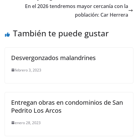
o
p
g
m
tir
En el 2026 tendremos mayor cercanía con la
o
p
er
población: Car Herrera
k
También te puede gustar
Desvergonzados malandrines
febrero 3, 2023
Entregan obras en condominios de San
Pedrito Los Arcos
enero 28, 2023