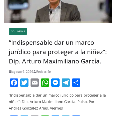
COLUMNAS
“Indispensable dar un marco
jurídico para proteger a la niñez”:
Dip. Arturo Maximiliano García.
agosto 6, 2026
Redacción
F
T
E
W
M
T
C
a
w
m
h
e
el
o
“Indispensable dar un marco jurídico para proteger a la
c
itt
ai
at
ss
e
m
niñez”: Dip. Arturo Maximiliano García. Pulso, Por
e
er
l
s
e
gr
p
Andrés González Arias. Viernes
b
A
n
a
ar