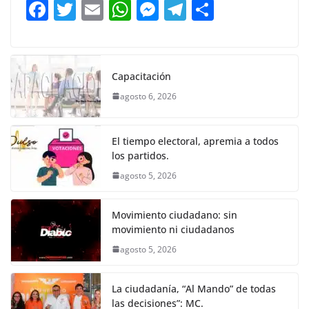
F
T
E
W
M
T
C
o
p
g
m
tir
a
w
m
h
e
el
o
o
p
er
c
itt
ai
at
ss
e
m
k
e
er
l
s
e
gr
p
Capacitación
b
A
n
a
ar
agosto 6, 2026
o
p
g
m
tir
o
p
er
El tiempo electoral, apremia a todos
k
los partidos.
agosto 5, 2026
Movimiento ciudadano: sin
movimiento ni ciudadanos
agosto 5, 2026
La ciudadanía, “Al Mando” de todas
las decisiones”: MC.