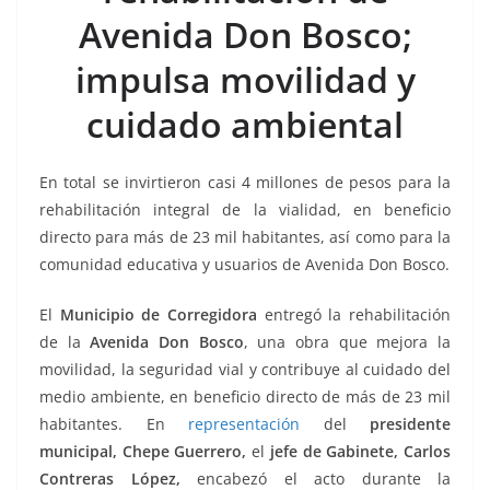
o
p
g
m
tir
Avenida Don Bosco;
o
p
er
k
impulsa movilidad y
cuidado ambiental
En total se invirtieron casi 4 millones de pesos para la
rehabilitación integral de la vialidad, en beneficio
directo para más de 23 mil habitantes, así como para la
comunidad educativa y usuarios de Avenida Don Bosco.
El
Municipio de Corregidora
entregó la rehabilitación
de la
Avenida Don Bosco
, una obra que mejora la
movilidad, la seguridad vial y contribuye al cuidado del
medio ambiente, en beneficio directo de más de 23 mil
habitantes. En
representación
del
presidente
municipal, Chepe Guerrero,
el
jefe de Gabinete, Carlos
Contreras López,
encabezó el acto durante la