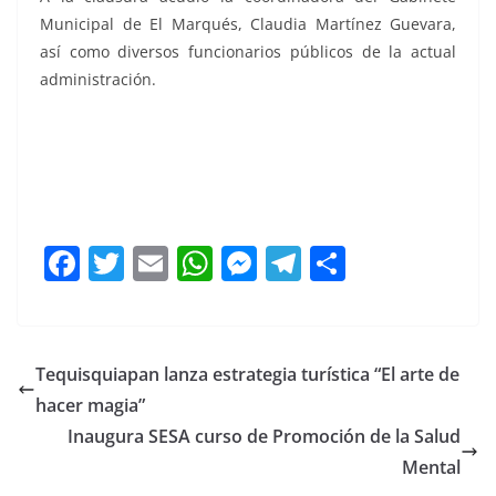
Municipal de El Marqués, Claudia Martínez Guevara,
así como diversos funcionarios públicos de la actual
administración.
conversatorio conversatorio conversatorio conversatorio
conversatorio
F
T
E
W
M
T
C
a
w
m
h
e
el
o
c
itt
ai
at
ss
e
m
e
er
l
s
e
gr
p
Tequisquiapan lanza estrategia turística “El arte de
b
A
n
a
ar
hacer magia”
o
p
g
m
tir
Inaugura SESA curso de Promoción de la Salud
o
p
er
Mental