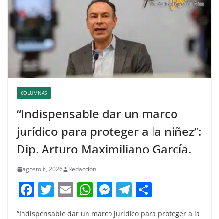
COLUMNAS
“Indispensable dar un marco
jurídico para proteger a la niñez”:
Dip. Arturo Maximiliano García.
agosto 6, 2026
Redacción
F
T
E
W
M
T
C
a
w
m
h
e
el
o
“Indispensable dar un marco jurídico para proteger a la