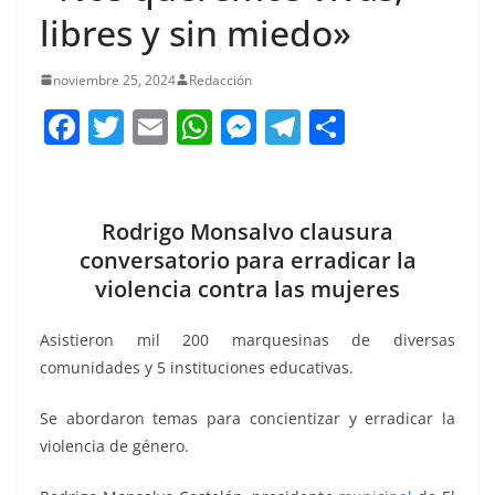
libres y sin miedo»
noviembre 25, 2024
Redacción
F
T
E
W
M
T
C
a
w
m
h
e
el
o
c
itt
ai
at
ss
e
m
e
er
l
s
e
gr
p
Rodrigo Monsalvo clausura
b
A
n
a
ar
conversatorio para erradicar la
violencia contra las mujeres
o
p
g
m
tir
o
p
er
⁠Asistieron mil 200 marquesinas de diversas
k
comunidades y 5 instituciones educativas.
⁠Se abordaron temas para concientizar y erradicar la
violencia de género.