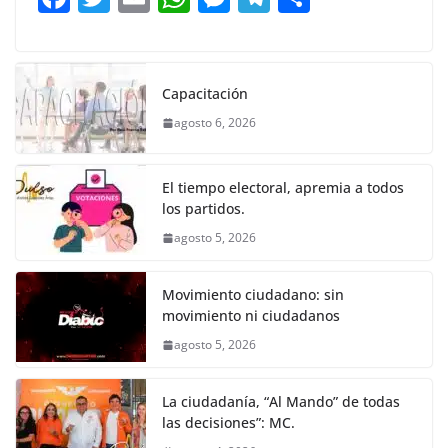
o
p
g
m
tir
a
w
m
h
e
el
o
o
p
er
c
itt
ai
at
ss
e
m
k
e
er
l
s
e
gr
p
Capacitación
b
A
n
a
ar
agosto 6, 2026
o
p
g
m
tir
o
p
er
El tiempo electoral, apremia a todos
k
los partidos.
agosto 5, 2026
Movimiento ciudadano: sin
movimiento ni ciudadanos
agosto 5, 2026
La ciudadanía, “Al Mando” de todas
las decisiones”: MC.