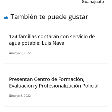
o
p
g
m
tir
Guanajuato
o
p
er
También te puede gustar
k
124 familias contarán con servicio de
agua potable: Luis Nava
mayo 9, 2022
Presentan Centro de Formación,
Evaluación y Profesionalización Policial
mayo 8, 2022