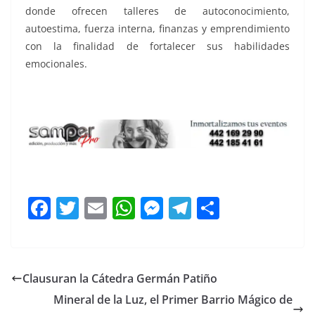
donde ofrecen talleres de autoconocimiento,
autoestima, fuerza interna, finanzas y emprendimiento
con la finalidad de fortalecer sus habilidades
emocionales.
Contigo a, Contigo a
F
T
E
W
M
T
C
a
w
m
h
e
el
o
c
itt
ai
at
ss
e
m
e
er
l
s
e
gr
p
Clausuran la Cátedra Germán Patiño
b
A
n
a
ar
Mineral de la Luz, el Primer Barrio Mágico de