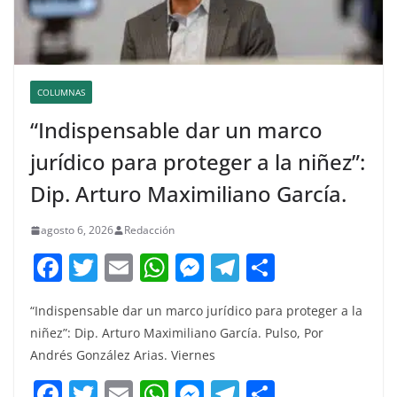
COLUMNAS
“Indispensable dar un marco
jurídico para proteger a la niñez”:
Dip. Arturo Maximiliano García.
agosto 6, 2026
Redacción
F
T
E
W
M
T
C
a
w
m
h
e
el
o
“Indispensable dar un marco jurídico para proteger a la
c
itt
ai
at
ss
e
m
niñez”: Dip. Arturo Maximiliano García. Pulso, Por
e
er
l
s
e
gr
p
Andrés González Arias. Viernes
b
A
n
a
ar
F
T
E
W
M
T
C