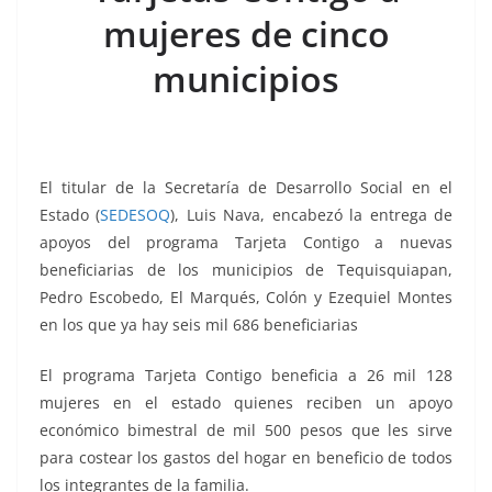
b
A
n
a
ar
mujeres de cinco
o
p
g
m
tir
municipios
o
p
er
k
El titular de la Secretaría de Desarrollo Social en el
Estado (
SEDESOQ
), Luis Nava, encabezó la entrega de
apoyos del programa Tarjeta Contigo a nuevas
beneficiarias de los municipios de Tequisquiapan,
Pedro Escobedo, El Marqués, Colón y Ezequiel Montes
en los que ya hay seis mil 686 beneficiarias
El programa Tarjeta Contigo beneficia a 26 mil 128
mujeres en el estado quienes reciben un apoyo
económico bimestral de mil 500 pesos que les sirve
para costear los gastos del hogar en beneficio de todos
los integrantes de la familia.