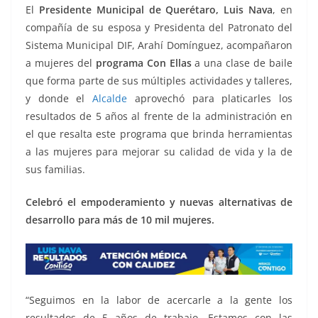
o
p
g
m
tir
El
Presidente Municipal de Querétaro, Luis Nava
, en
o
p
er
compañía de su esposa y Presidenta del Patronato del
k
Sistema Municipal DIF, Arahí Domínguez, acompañaron
a mujeres del
programa Con Ellas
a una clase de baile
que forma parte de sus múltiples actividades y talleres,
y donde el
Alcalde
aprovechó para platicarles los
resultados de 5 años al frente de la administración en
el que resalta este programa que brinda herramientas
a las mujeres para mejorar su calidad de vida y la de
sus familias.
Celebró el empoderamiento y nuevas alternativas de
desarrollo para más de 10 mil mujeres.
“Seguimos en la labor de acercarle a la gente los
resultados de 5 años de trabajo. Estamos con las