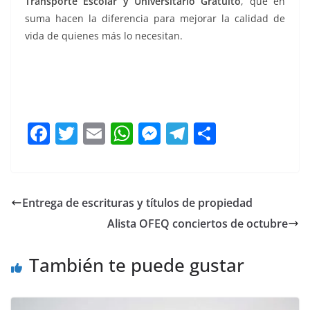
Transporte Escolar y Universitario Gratuito
, que en
suma hacen la diferencia para mejorar la calidad de
vida de quienes más lo necesitan.
F
T
E
W
M
T
C
a
w
m
h
e
el
o
c
itt
ai
at
ss
e
m
e
er
l
s
e
gr
p
Entrega de escrituras y títulos de propiedad
b
A
n
a
ar
Alista OFEQ conciertos de octubre
o
p
g
m
tir
o
p
er
También te puede gustar
k