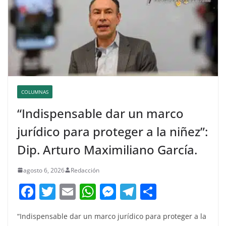
COLUMNAS
“Indispensable dar un marco
jurídico para proteger a la niñez”:
Dip. Arturo Maximiliano García.
agosto 6, 2026
Redacción
F
T
E
W
M
T
C
a
w
m
h
e
el
o
“Indispensable dar un marco jurídico para proteger a la
c
itt
ai
at
ss
e
m