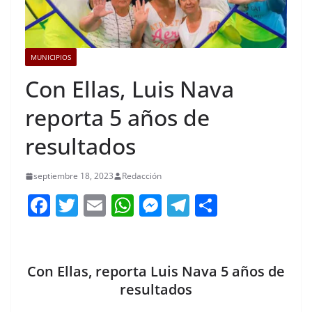
MUNICIPIOS
Con Ellas, Luis Nava
reporta 5 años de
resultados
septiembre 18, 2023
Redacción
F
T
E
W
M
T
C
a
w
m
h
e
el
o
c
itt
ai
at
ss
e
m
e
er
l
s
e
gr
p
Con Ellas, reporta Luis Nava 5 años de
b
A
n
a
ar
resultados