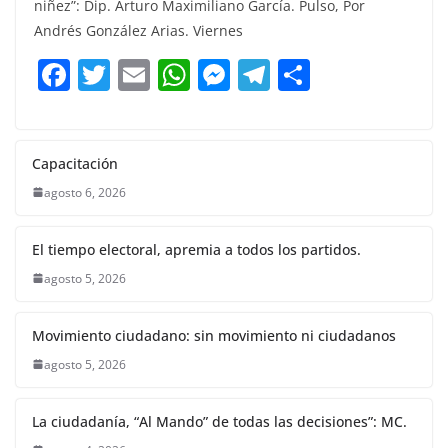
niñez”: Dip. Arturo Maximiliano García. Pulso, Por
e
er
l
s
e
gr
p
Andrés González Arias. Viernes
b
A
n
a
ar
F
T
E
W
M
T
C
o
p
g
m
tir
a
w
m
h
e
el
o
o
p
er
c
itt
ai
at
ss
e
m
k
e
er
l
s
e
gr
p
Capacitación
b
A
n
a
ar
agosto 6, 2026
o
p
g
m
tir
El tiempo electoral, apremia a todos los partidos.
o
p
er
agosto 5, 2026
k
Movimiento ciudadano: sin movimiento ni ciudadanos
agosto 5, 2026
La ciudadanía, “Al Mando” de todas las decisiones”: MC.