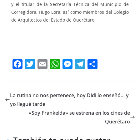
y el titular de la Secretaría Técnica del Municipio de
Corregidora, Hugo Lora; así como miembros del Colegio
de Arquitectos del Estado de Querétaro.
Chepe Chepe
F
T
E
W
M
T
C
a
w
m
h
e
el
o
c
itt
ai
at
ss
e
m
e
er
l
s
e
gr
p
La rutina no nos pertenece, hoy Didi lo enseñó… y
b
A
n
a
ar
yo llegué tarde
o
p
g
m
tir
«Soy Frankelda» se estrena en los cines de
o
p
er
Querétaro
k