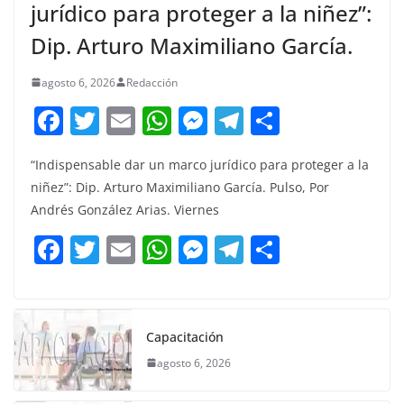
jurídico para proteger a la niñez”:
Dip. Arturo Maximiliano García.
agosto 6, 2026
Redacción
F
T
E
W
M
T
C
a
w
m
h
e
el
o
“Indispensable dar un marco jurídico para proteger a la
c
itt
ai
at
ss
e
m
niñez”: Dip. Arturo Maximiliano García. Pulso, Por
e
er
l
s
e
gr
p
Andrés González Arias. Viernes
b
A
n
a
ar
F
T
E
W
M
T
C
o
p
g
m
tir
a
w
m
h
e
el
o
o
p
er
c
itt
ai
at
ss
e
m
k
e
er
l
s
e
gr
p
Capacitación
b
A
n
a
ar
agosto 6, 2026
o
p
g
m
tir