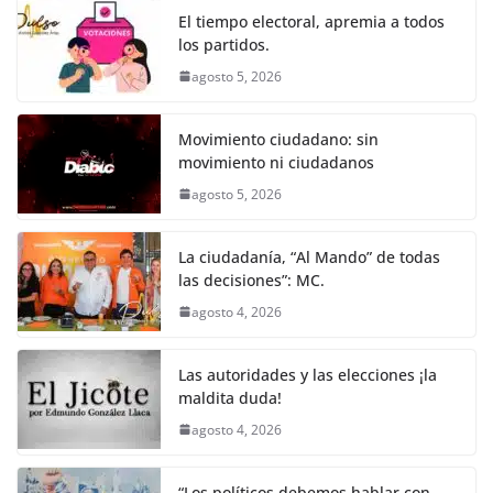
o
p
er
El tiempo electoral, apremia a todos
k
los partidos.
agosto 5, 2026
Movimiento ciudadano: sin
movimiento ni ciudadanos
agosto 5, 2026
La ciudadanía, “Al Mando” de todas
las decisiones”: MC.
agosto 4, 2026
Las autoridades y las elecciones ¡la
maldita duda!
agosto 4, 2026
“Los políticos debemos hablar con