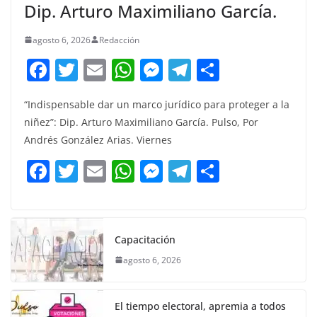
Dip. Arturo Maximiliano García.
agosto 6, 2026
Redacción
F
T
E
W
M
T
C
a
w
m
h
e
el
o
“Indispensable dar un marco jurídico para proteger a la
c
itt
ai
at
ss
e
m
niñez”: Dip. Arturo Maximiliano García. Pulso, Por
e
er
l
s
e
gr
p
Andrés González Arias. Viernes
b
A
n
a
ar
F
T
E
W
M
T
C
o
p
g
m
tir
a
w
m
h
e
el
o
o
p
er
c
itt
ai
at
ss
e
m
k
e
er
l
s
e
gr
p
Capacitación
b
A
n
a
ar
agosto 6, 2026
o
p
g
m
tir
o
p
er
El tiempo electoral, apremia a todos