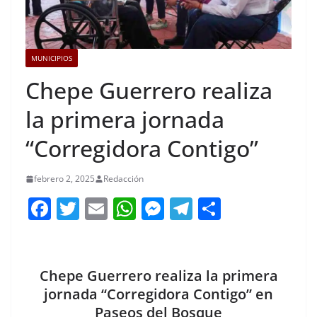
MUNICIPIOS
Chepe Guerrero realiza
la primera jornada
“Corregidora Contigo”
febrero 2, 2025
Redacción
F
T
E
W
M
T
C
a
w
m
h
e
el
o
c
itt
ai
at
ss
e
m
e
er
l
s
e
gr
p
Chepe Guerrero realiza la primera
b
A
n
a
ar
jornada “Corregidora Contigo” en
Paseos del Bosque