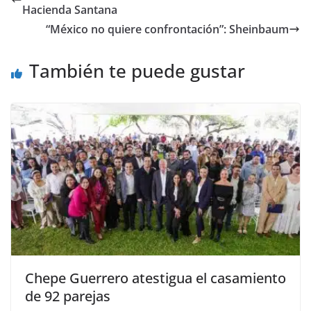
b
A
n
a
ar
Hacienda Santana
o
p
g
m
tir
“México no quiere confrontación”: Sheinbaum
o
p
er
También te puede gustar
k
Chepe Guerrero atestigua el casamiento
de 92 parejas