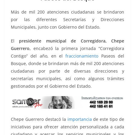
o
p
g
m
tir
o
p
er
Más de mil 200 atenciones ciudadanas se brindaron
k
por las diferentes Secretarías y Direcciones
Municipales, junto con Gobierno del Estado.
El
presidente municipal de Corregidora, Chepe
Guerrero,
encabezó la primera jornada “Corregidora
Contigo” del año, en el
fraccionamiento
Paseos del
Bosque, donde se brindaron más de mil 200 atenciones
ciudadanas por parte de diversas direcciones y
secretarías municipales, así como algunos trámites
gestionados por el Gobierno del Estado.
Chepe Guerrero destacó la
importancia
de este tipo de
iniciativas para ofrecer atención personalizada a cada
ciudadano y acercar los servicios municipales y los