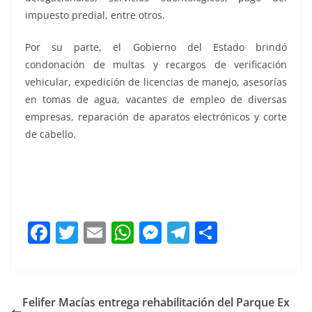
impuesto predial, entre otros.
Por su parte, el Gobierno del Estado brindó
condonación de multas y recargos de verificación
vehicular, expedición de licencias de manejo, asesorías
en tomas de agua, vacantes de empleo de diversas
empresas, reparación de aparatos electrónicos y corte
de cabello.
Chepe Chepe Chepe Chepe
F
T
E
W
M
T
C
a
w
m
h
e
el
o
c
itt
ai
at
ss
e
m
e
er
l
s
e
gr
p
Felifer Macías entrega rehabilitación del Parque Ex