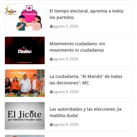
c
itt
ai
at
ss
e
m
k
e
er
l
s
e
gr
p
El tiempo electoral, apremia a todos
los partidos.
b
A
n
a
ar
agosto 5, 2026
o
p
g
m
tir
o
p
er
Movimiento ciudadano: sin
k
movimiento ni ciudadanos
agosto 5, 2026
La ciudadanía, “Al Mando” de todas
las decisiones”: MC.
agosto 4, 2026
Las autoridades y las elecciones ¡la
maldita duda!
agosto 4, 2026