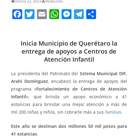
marzo 22, 2023
Redacción
F
T
E
W
M
T
C
a
w
m
h
e
el
o
c
itt
ai
at
ss
e
m
e
er
l
s
e
gr
p
Inicia Municipio de Querétaro la
b
A
n
a
ar
entrega de apoyos a Centros de
Atención Infantil
o
p
g
m
tir
o
p
er
La presidenta del Patronato del
Sstema Municipal DIF,
k
Arahí Domínguez
, encabezó la entrega de apoyos del
programa «
Fortalecimiento de Centros de Atención
Infantil
«, que brinda un apoyo económico a 41
estancias para brindar una mejor atención a más de
mil 200 niñas y niños, sin cobrarle más a sus
familias
.
Este año se destinan dos millones 50 mil pesos para
41 estancias.