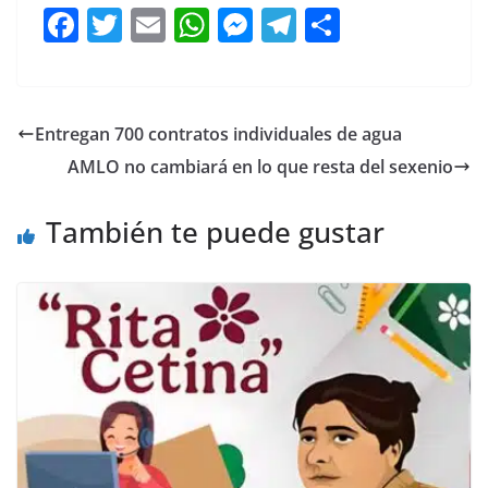
F
T
E
W
M
T
C
a
w
m
h
e
el
o
c
itt
ai
at
ss
e
m
e
er
l
s
e
gr
p
Entregan 700 contratos individuales de agua
b
A
n
a
ar
AMLO no cambiará en lo que resta del sexenio
o
p
g
m
tir
o
p
er
También te puede gustar
k