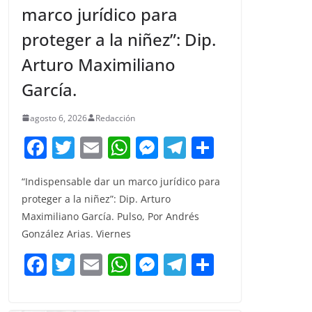
marco jurídico para
proteger a la niñez”: Dip.
Arturo Maximiliano
García.
agosto 6, 2026
Redacción
F
T
E
W
M
T
C
a
w
m
h
e
el
o
“Indispensable dar un marco jurídico para
c
itt
ai
at
ss
e
m
proteger a la niñez”: Dip. Arturo
e
er
l
s
e
gr
p
Maximiliano García. Pulso, Por Andrés
b
A
n
a
ar
González Arias. Viernes
o
p
g
m
tir
F
T
E
W
M
T
C
o
p
er
a
w
m
h
e
el
o
k
c
itt
ai
at
ss
e
m