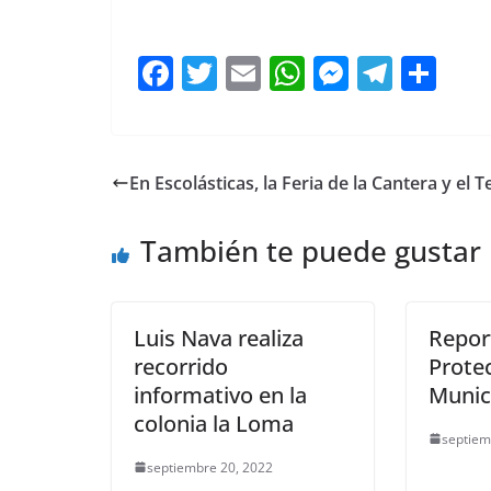
Ayuntamiento Ayuntamiento
F
T
E
W
M
T
C
a
w
m
h
e
el
o
c
itt
ai
at
ss
e
m
e
er
l
s
e
gr
p
En Escolásticas, la Feria de la Cantera y el Te
b
A
n
a
ar
o
p
g
m
tir
También te puede gustar
o
p
er
k
Luis Nava realiza
Repor
recorrido
Protec
informativo en la
Munic
colonia la Loma
septiem
septiembre 20, 2022