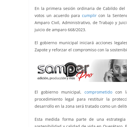
o
p
g
m
tir
En la primera sesión ordinaria de Cabildo de
o
p
er
votos un acuerdo para
cumplir
con la Sentenc
k
Amparo Civil, Administrativo, de Trabajo y Jui
juicio de amparo 668/2023.
El gobierno municipal iniciará acciones legale
Zapote y reforzar el compromiso con la sostenib
El gobierno municipal,
comprometido
con la
procedimiento legal para restituir la protecc
desarrollo en la zona será tratado como un delit
Esta medida forma parte de una estrategia 
sostenibilidad y calidad de vida en Querétaro. 