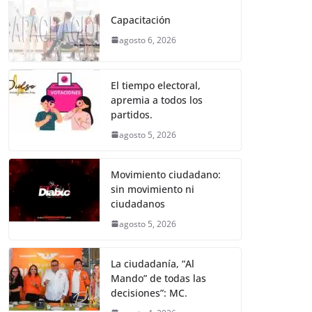
e
er
l
s
e
gr
p
Capacitación
b
A
n
a
ar
agosto 6, 2026
o
p
g
m
tir
o
p
er
El tiempo electoral,
k
apremia a todos los
partidos.
agosto 5, 2026
Movimiento ciudadano:
sin movimiento ni
ciudadanos
agosto 5, 2026
La ciudadanía, “Al
Mando” de todas las
decisiones”: MC.