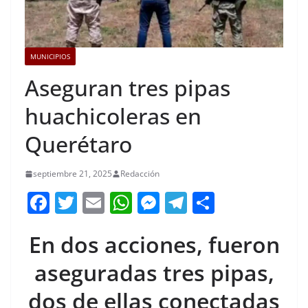
MUNICIPIOS
Aseguran tres pipas
huachicoleras en
Querétaro
septiembre 21, 2025
Redacción
F
T
E
W
M
T
C
a
w
m
h
e
el
o
En dos acciones, fueron
c
itt
ai
at
ss
e
m
e
er
l
s
e
gr
p
aseguradas tres pipas,
b
A
n
a
ar
dos de ellas conectadas