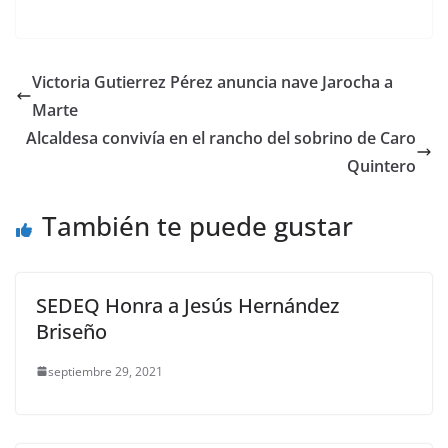
a
w
m
h
e
el
o
c
itt
ai
at
ss
e
m
e
er
l
s
e
gr
p
Victoria Gutierrez Pérez anuncia nave Jarocha a
b
A
n
a
ar
Marte
o
p
g
m
tir
Alcaldesa convivía en el rancho del sobrino de Caro
o
p
er
Quintero
k
También te puede gustar
SEDEQ Honra a Jesús Hernández
Briseño
septiembre 29, 2021