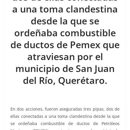
o
p
g
m
tir
a una toma clandestina
o
p
er
k
desde la que se
ordeñaba combustible
de ductos de Pemex que
atraviesan por el
municipio de San Juan
del Río, Querétaro.
En dos acciones, fueron aseguradas tres pipas, dos de
ellas conectadas a una toma clandestina desde la que
se ordeñaba combustible de ductos de Petróleos