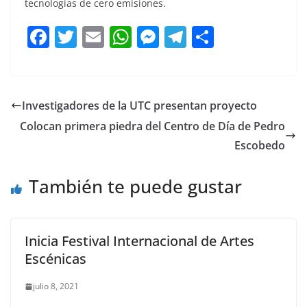
tecnologías de cero emisiones.
F
T
E
W
M
T
C
a
w
m
h
e
el
o
c
itt
ai
at
ss
e
m
e
er
l
s
e
gr
p
Investigadores de la UTC presentan proyecto
b
A
n
a
ar
Colocan primera piedra del Centro de Día de Pedro
o
p
g
m
tir
Escobedo
o
p
er
También te puede gustar
k
Inicia Festival Internacional de Artes
Escénicas
julio 8, 2021