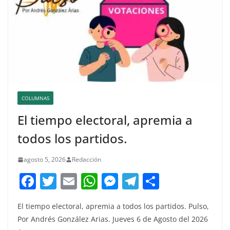
COLUMNAS
El tiempo electoral, apremia a
todos los partidos.
agosto 5, 2026
Redacción
F
T
E
W
M
T
C
a
w
m
h
e
el
o
El tiempo electoral, apremia a todos los partidos. Pulso,
c
itt
ai
at
ss
e
m
Por Andrés González Arias. Jueves 6 de Agosto del 2026