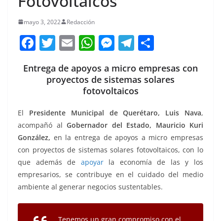
Fotovoltaicos
mayo 3, 2022
Redacción
F
T
E
W
M
T
C
a
w
m
h
e
el
o
Entrega de apoyos a micro empresas con
c
itt
ai
at
ss
e
m
proyectos de sistemas solares
e
er
l
s
e
gr
p
fotovoltaicos
b
A
n
a
ar
El
Presidente Municipal de Querétaro, Luis Nava
,
o
p
g
m
tir
acompañó al
Gobernador del Estado, Mauricio Kuri
o
p
er
González,
en la entrega de apoyos a micro empresas
k
con proyectos de sistemas solares fotovoltaicos, con lo
que además de
apoyar
la economía de las y los
empresarios, se contribuye en el cuidado del medio
ambiente al generar negocios sustentables.
Tenemos un gran compromiso con el