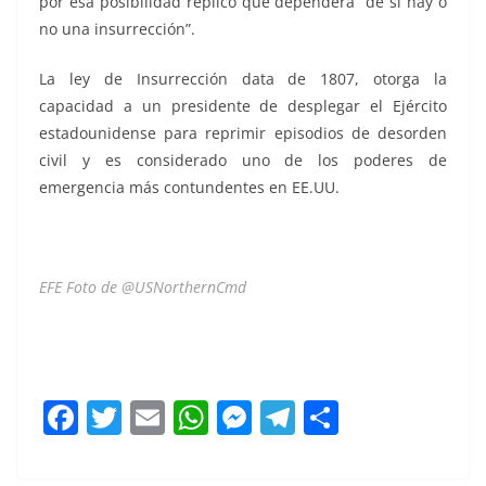
por esa posibilidad replicó que dependerá “de si hay o
no una insurrección”.
La ley de Insurrección data de 1807, otorga la
capacidad a un presidente de desplegar el Ejército
estadounidense para reprimir episodios de desorden
civil y es considerado uno de los poderes de
emergencia más contundentes en EE.UU.
EFE Foto de @USNorthernCmd
despliegue despliegue despliegue despliegue
despliegue
F
T
E
W
M
T
C
a
w
m
h
e
el
o