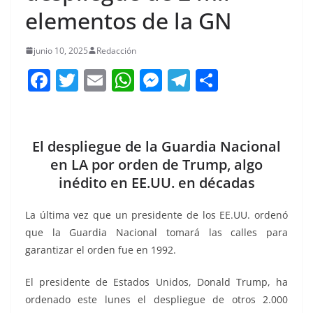
elementos de la GN
junio 10, 2025
Redacción
F
T
E
W
M
T
C
a
w
m
h
e
el
o
c
itt
ai
at
ss
e
m
e
er
l
s
e
gr
p
El despliegue de la Guardia Nacional
b
A
n
a
ar
en LA por orden de Trump, algo
inédito en EE.UU. en décadas
o
p
g
m
tir
o
p
er
La última vez que un presidente de los EE.UU. ordenó
k
que la Guardia Nacional tomará las calles para
garantizar el orden fue en 1992.
El presidente de Estados Unidos, Donald Trump, ha
ordenado este lunes el despliegue de otros 2.000