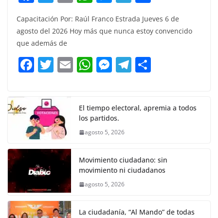
a
w
m
h
e
el
o
Capacitación Por: Raúl Franco Estrada Jueves 6 de
c
itt
ai
at
ss
e
m
agosto del 2026 Hoy más que nunca estoy convencido
e
er
l
s
e
gr
p
que además de
b
A
n
a
ar
F
T
E
W
M
T
C
o
p
g
m
tir
a
w
m
h
e
el
o
o
p
er
c
itt
ai
at
ss
e
m
k
e
er
l
s
e
gr
p
El tiempo electoral, apremia a todos
los partidos.
b
A
n
a
ar
agosto 5, 2026
o
p
g
m
tir
o
p
er
Movimiento ciudadano: sin
k
movimiento ni ciudadanos
agosto 5, 2026
La ciudadanía, “Al Mando” de todas