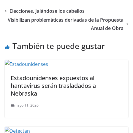
c
itt
ai
at
ss
e
m
e
er
l
s
e
gr
p
Elecciones. Jalándose los cabellos
b
A
n
a
ar
Visibilizan problemáticas derivadas de la Propuesta
o
p
g
m
tir
Anual de Obra
o
p
er
También te puede gustar
k
Estadounidenses expuestos al
hantavirus serán trasladados a
Nebraska
mayo 11, 2026