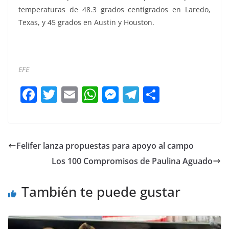
temperaturas de 48.3 grados centígrados en Laredo,
Texas, y 45 grados en Austin y Houston.
EFE
F
T
E
W
M
T
C
a
w
m
h
e
el
o
c
itt
ai
at
ss
e
m
e
er
l
s
e
gr
p
Felifer lanza propuestas para apoyo al campo
b
A
n
a
ar
Los 100 Compromisos de Paulina Aguado
o
p
g
m
tir
o
p
er
También te puede gustar
k