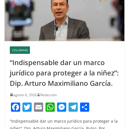
COLUMNAS
“Indispensable dar un marco
jurídico para proteger a la niñez”:
Dip. Arturo Maximiliano García.
agosto 6, 2026
Redacción
F
T
E
W
M
T
C
a
w
m
h
e
el
o
“Indispensable dar un marco jurídico para proteger a la
c
itt
ai
at
ss
e
m
niñez”: Dip. Arturo Maximiliano García. Pulso, Por