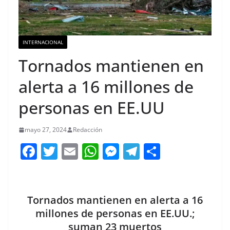
INTERNACIONAL
Tornados mantienen en
alerta a 16 millones de
personas en EE.UU
mayo 27, 2024
Redacción
F
T
E
W
M
T
C
a
w
m
h
e
el
o
c
itt
ai
at
ss
e
m
e
er
l
s
e
gr
p
Tornados mantienen en alerta a 16
b
A
n
a
ar
millones de personas en EE.UU.;
suman 23 muertos