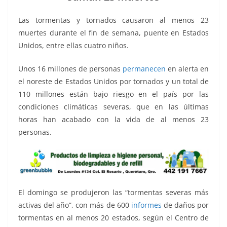
o
p
g
m
tir
o
p
er
Las tormentas y tornados causaron al menos 23
k
muertes durante el fin de semana, puente en Estados
Unidos, entre ellas cuatro niños.
Unos 16 millones de personas
permanecen
en alerta en
el noreste de Estados Unidos por tornados y un total de
110 millones están bajo riesgo en el país por las
condiciones climáticas severas, que en las últimas
horas han acabado con la vida de al menos 23
personas.
El domingo se produjeron las “tormentas severas más
activas del año”, con más de 600
informes
de daños por
tormentas en al menos 20 estados, según el Centro de