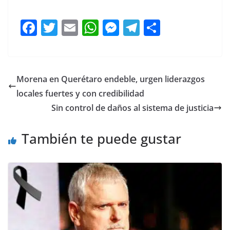
Tensión Tensión Tensión
F
T
E
W
M
T
C
a
w
m
h
e
el
o
c
itt
ai
at
ss
e
m
e
er
l
s
e
gr
p
Morena en Querétaro endeble, urgen liderazgos
b
A
n
a
ar
locales fuertes y con credibilidad
o
p
g
m
tir
Sin control de daños al sistema de justicia
o
p
er
También te puede gustar
k