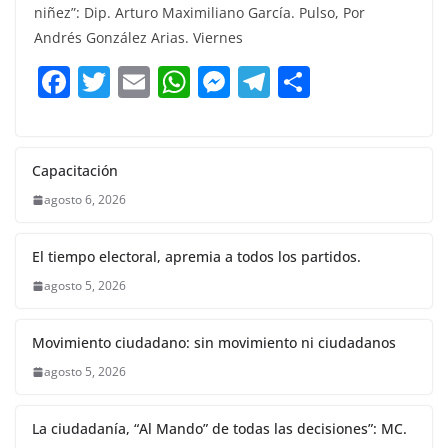
c
itt
ai
at
ss
e
m
niñez”: Dip. Arturo Maximiliano García. Pulso, Por
e
er
l
s
e
gr
p
Andrés González Arias. Viernes
b
A
n
a
ar
F
T
E
W
M
T
C
o
p
g
m
tir
a
w
m
h
e
el
o
o
p
er
c
itt
ai
at
ss
e
m
k
e
er
l
s
e
gr
p
Capacitación
b
A
n
a
ar
agosto 6, 2026
o
p
g
m
tir
El tiempo electoral, apremia a todos los partidos.
o
p
er
agosto 5, 2026
k
Movimiento ciudadano: sin movimiento ni ciudadanos
agosto 5, 2026
La ciudadanía, “Al Mando” de todas las decisiones”: MC.