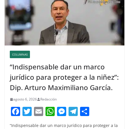
COLUMNAS
“Indispensable dar un marco
jurídico para proteger a la niñez”:
Dip. Arturo Maximiliano García.
agosto 6, 2026
Redacción
F
T
E
W
M
T
C
a
w
m
h
e
el
o
“Indispensable dar un marco jurídico para proteger a la