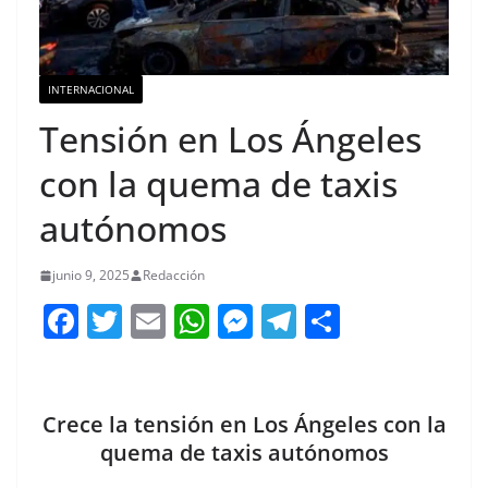
INTERNACIONAL
Tensión en Los Ángeles
con la quema de taxis
autónomos
junio 9, 2025
Redacción
F
T
E
W
M
T
C
a
w
m
h
e
el
o
c
itt
ai
at
ss
e
m
e
er
l
s
e
gr
p
Crece la tensión en Los Ángeles con la
b
A
n
a
ar
quema de taxis autónomos