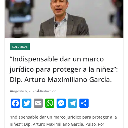
COLUMNAS
“Indispensable dar un marco
jurídico para proteger a la niñez”:
Dip. Arturo Maximiliano García.
agosto 6, 2026
Redacción
F
T
E
W
M
T
C
a
w
m
h
e
el
o
“Indispensable dar un marco jurídico para proteger a la
c
itt
ai
at
ss
e
m
niñez”: Dip. Arturo Maximiliano García. Pulso, Por