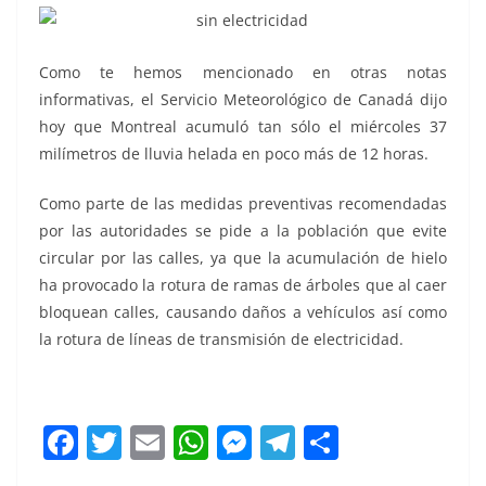
Como te hemos mencionado en otras notas
informativas, el Servicio Meteorológico de Canadá dijo
hoy que Montreal acumuló tan sólo el miércoles 37
milímetros de lluvia helada en poco más de 12 horas.
Como parte de las medidas preventivas recomendadas
por las autoridades se pide a la población que evite
circular por las calles, ya que la acumulación de hielo
ha provocado la rotura de ramas de árboles que al caer
bloquean calles, causando daños a vehículos así como
la rotura de líneas de transmisión de electricidad.
F
T
E
W
M
T
C
a
w
m
h
e
el
o