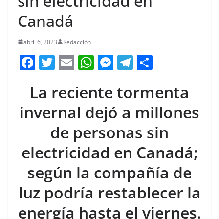
sin electricidad en
Canadá
abril 6, 2023
Redacción
F
T
E
W
M
T
C
a
w
m
h
e
el
o
La reciente tormenta
c
itt
ai
at
ss
e
m
e
er
l
s
e
gr
p
invernal dejó a millones
b
A
n
a
ar
de personas sin
o
p
g
m
tir
electricidad en Canadá;
o
p
er
k
según la compañía de
luz podría restablecer la
energía hasta el viernes.