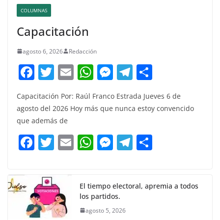
COLUMNAS
Capacitación
agosto 6, 2026
Redacción
F
T
E
W
M
T
C
a
w
m
h
e
el
o
Capacitación Por: Raúl Franco Estrada Jueves 6 de
c
itt
ai
at
ss
e
m
agosto del 2026 Hoy más que nunca estoy convencido
e
er
l
s
e
gr
p
que además de
b
A
n
a
ar
F
T
E
W
M
T
C
o
p
g
m
tir
a
w
m
h
e
el
o
o
p
er
c
itt
ai
at
ss
e
m
k
e
er
l
s
e
gr
p
El tiempo electoral, apremia a todos
los partidos.
b
A
n
a
ar
agosto 5, 2026