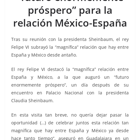
o
p
g
m
tir
próspero” para la
o
p
er
k
relación México-España
Tras su reunión con la presidenta Sheinbaum, el rey
Felipe VI subrayó la “magnífica” relación que hay entre
España y México desde antaño.
El rey Felipe VI destacó la “magnífica” relación entre
España y México, a la que auguró un “futuro
enormemente próspero”, un día después de su
encuentro en Palacio Nacional con la presidenta
Claudia Sheinbaum.
En esta visita tan breve, no quería dejar pasar la
oportunidad (…) de celebrar juntos esta relación tan
magnífica que hay entre España y México ya desde
hace tanto tiempo”, aseguró en Guadalajara en un