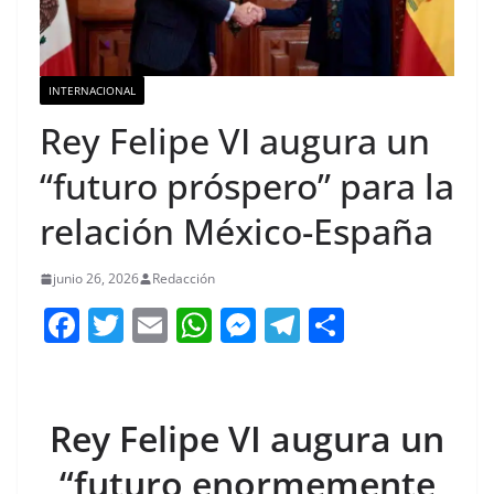
INTERNACIONAL
Rey Felipe VI augura un
“futuro próspero” para la
relación México-España
junio 26, 2026
Redacción
F
T
E
W
M
T
C
a
w
m
h
e
el
o
c
itt
ai
at
ss
e
m
e
er
l
s
e
gr
p
Rey Felipe VI augura un
b
A
n
a
ar
“futuro enormemente