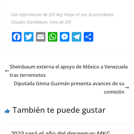
Con información de EFE Rey Felipe VI con la presidenta
Claudia Sheinbaum. Foto de EFE
F
T
E
W
M
T
C
a
w
m
h
e
el
o
c
itt
ai
at
ss
e
m
e
er
l
s
e
gr
p
Sheinbaum externa el apoyo de México a Venezuela
b
A
n
a
ar
tras terremotos
o
p
g
m
tir
Diputada Ginna Guzmán presenta avances de su
o
p
er
comisión
k
También te puede gustar
2023 será el año del despegue: MKG