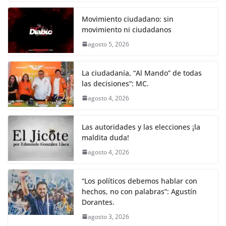
o
p
g
m
tir
o
p
er
Movimiento ciudadano: sin
k
movimiento ni ciudadanos
agosto 5, 2026
La ciudadanía, “Al Mando” de todas
las decisiones”: MC.
agosto 4, 2026
Las autoridades y las elecciones ¡la
maldita duda!
agosto 4, 2026
“Los políticos debemos hablar con
hechos, no con palabras”: Agustín
Dorantes.
agosto 3, 2026