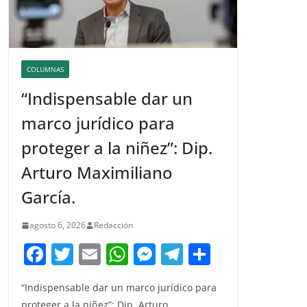
COLUMNAS
“Indispensable dar un
marco jurídico para
proteger a la niñez”: Dip.
Arturo Maximiliano
García.
agosto 6, 2026
Redacción
F
T
E
W
M
T
C
a
w
m
h
e
el
o
“Indispensable dar un marco jurídico para
c
itt
ai
at
ss
e
m
proteger a la niñez”: Dip. Arturo