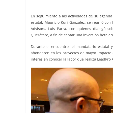
o
p
g
m
tir
o
p
er
En seguimiento a las actividades de su agenda
k
estatal, Mauricio Kuri González, se reunió con
Advisors, Luis Parra, con quienes dialogó so
Querétaro, a fin de captar una inversión hoteler
Durante el encuentro, el mandatario estatal 
ahondaron en los proyectos de mayor impacto e
interés en conocer la labor que realiza LeadPro A