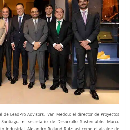
al de LeadPro Advisors, Ivan Medou; el director de Proyectos
 Santiago; el secretario de Desarrollo Sustentable, Marco
to Industrial, Alejandro Rolland Ruiz; así como el alcalde de