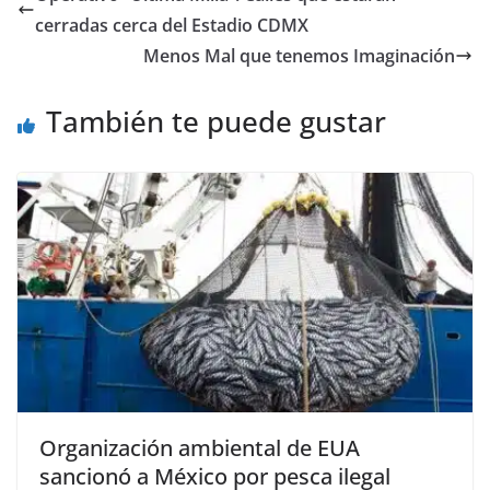
b
A
n
a
ar
cerradas cerca del Estadio CDMX
o
p
g
m
tir
Menos Mal que tenemos Imaginación
o
p
er
También te puede gustar
k
Organización ambiental de EUA
sancionó a México por pesca ilegal