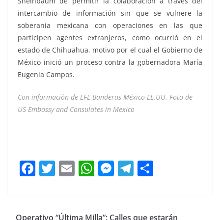
Sheinbaum de permitir la colaboración a través del
intercambio de información sin que se vulnere la
soberanía mexicana con operaciones en las que
participen agentes extranjeros, como ocurrió en el
estado de Chihuahua, motivo por el cual el Gobierno de
México inició un proceso contra la gobernadora María
Eugenia Campos.
Con información de EFE Banderas México-EE.UU. Foto de
US Embassy and Consulates in Mexico
Proponen Proponen Proponen Proponen Proponen
Proponen
F
T
E
W
M
T
C
a
w
m
h
e
el
o
c
itt
ai
at
ss
e
m
e
er
l
s
e
gr
p
Operativo “Última Milla”: Calles que estarán